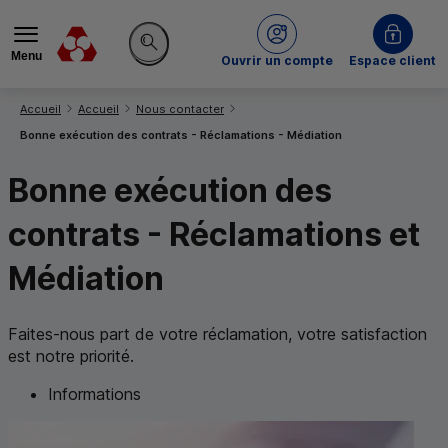
Menu
du Crédit Mutuel
Ouvrir un compte
Espace client
Rechercher sur le site
Vous êtes ici:
Accueil
Accueil
Nous contacter
Bonne exécution des contrats - Réclamations - Médiation
Bonne exécution des
contrats - Réclamations et
Médiation
Faites-nous part de votre réclamation, votre satisfaction
est notre priorité.
Informations