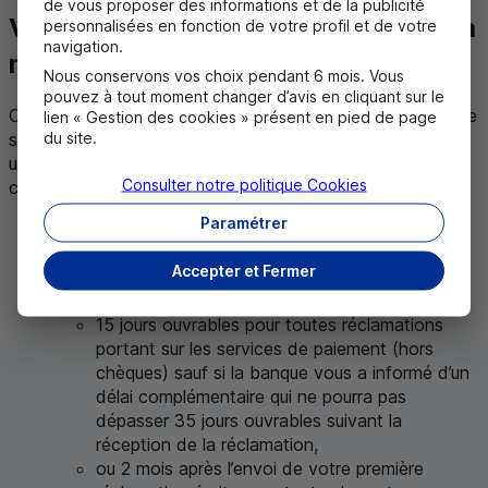
de vous proposer des informations et de la publicité
Vous pouvez également recourir à la
personnalisées en fonction de votre profil et de votre
navigation.
médiation compétente
Nous conservons vos choix pendant 6 mois. Vous
pouvez à tout moment changer d’avis en cliquant sur le
Cette saisine est possible, quel que soit l'interlocuteur ou le
lien « Gestion des cookies » présent en pied de page
du site.
service auprès duquel votre réclamation a été formulée et
uniquement pour les litiges entrant dans son champ de
Consulter notre politique
Cookies
compétence :
Paramétrer
sans délai en cas de désaccord avec la réponse
apportée à votre réclamation,
Accepter et Fermer
ou si aucune réponse ne vous a été apportée, dans
un délai de :
15 jours ouvrables pour toutes réclamations
portant sur les services de paiement (hors
chèques) sauf si la banque vous a informé d’un
délai complémentaire qui ne pourra pas
dépasser 35 jours ouvrables suivant la
réception de la réclamation,
ou 2 mois après l’envoi de votre première