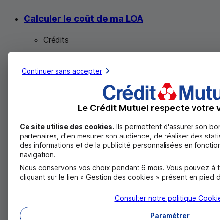
Calculer le coût de ma
LOA
Crédits
5
minutes
min
Continuer sans accepter
Quels frais vais-je devoir régler pendant ma location
avec option d’achat ?
Le Crédit Mutuel respecte votre v
Quels documents fournir pour un
crédit auto ?
Ce site utilise des cookies.
Ils permettent d'assurer son bo
partenaires, d'en mesurer son audience, de réaliser des stat
Crédits
des informations et de la publicité personnalisées en fonction
navigation.
3
minutes
min
Nous conservons vos choix pendant 6 mois. Vous pouvez à t
cliquant sur le lien « Gestion des cookies » présent en pied 
Obtenez votre crédit auto sans tracas en fournissant
les documents nécessaires. Votre nouvelle voiture
Consulter notre politique
Cooki
vous attend !
Paramétrer