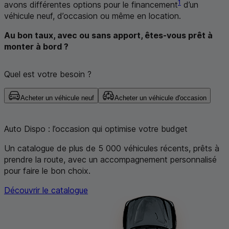
1
avons différentes options pour le financement
d’un
véhicule neuf, d’occasion ou même en location.
Au bon taux, avec ou sans apport, êtes-vous prêt à
monter à bord ?
Quel est votre besoin ?
Electrique / hydrogène
Avant 2011
Depuis 2011
Essence / hybride
Diesel
Electrique / hydrogène
Hybride
Diesel
Acheter un véhicule neuf
Acheter un véhicule d'occasion
Essence
Auto Dispo : l’occasion qui optimise votre budget
Un catalogue de plus de 5 000 véhicules récents, prêts à
prendre la route, avec un accompagnement personnalisé
pour faire le bon choix.
Découvrir le catalogue