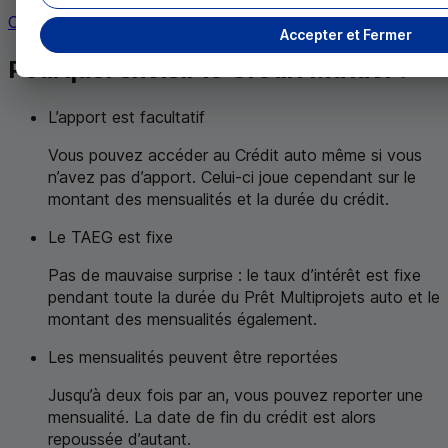
Consulter tous les articles
Accepter et Fermer
Pourquoi choisir le Crédit Mutuel ?
L’apport est facultatif
Vous pouvez accéder au Crédit auto même si vous
n’avez pas d’apport. Celui-ci joue cependant sur le
montant des mensualités et la durée du crédit.
Le
TAEG
est fixe
Pas de mauvaise surprise : le taux d’intérêt est fixe
pendant toute la durée du Prêt Multiprojets auto et le
montant des mensualités également.
Les mensualités peuvent être reportées
Jusqu’à deux fois par an, vous pouvez reporter une
mensualité. La date de fin du crédit est alors
repoussée d’autant.