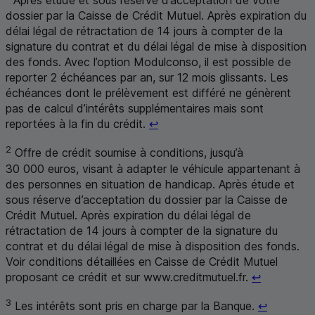
Après étude et sous réserve d’acceptation de votre
dossier par la Caisse de Crédit Mutuel. Après expiration du
délai légal de rétractation de 14 jours à compter de la
signature du contrat et du délai légal de mise à disposition
des fonds. Avec l’option
Modulconso
, il est possible de
reporter 2 échéances par an, sur 12 mois glissants. Les
échéances dont le prélèvement est différé ne génèrent
pas de calcul d’intérêts supplémentaires mais sont
Retour au renvoi 1
reportées à la fin du crédit.
↩
2
Offre de crédit soumise à conditions
, jusqu’à
30 000 euros, visant à adapter le véhicule appartenant à
des personnes en situation de handicap. Après étude et
sous réserve d’acceptation du dossier par la Caisse de
Crédit Mutuel. Après expiration du délai légal de
rétractation de 14 jours à compter de la signature du
contrat et du délai légal de mise à disposition des fonds.
Voir conditions détaillées en Caisse de Crédit Mutuel
Retour au 
proposant ce crédit et sur www.creditmutuel.fr.
↩
Retour au
3
Les intérêts sont pris en charge par la Banque.
↩