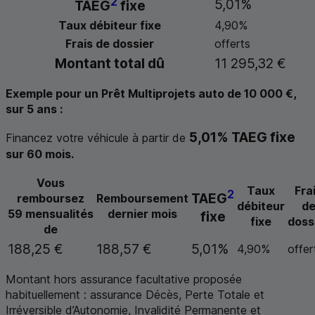
2
5,01%
TAEG
fixe
Taux débiteur fixe
4,90%
Frais de dossier
offerts
Montant total dû
11 295,32 €
Exemple pour un Prêt Multiprojets auto de 10 000 €,
sur 5 ans :
5,01%
TAEG
fixe
Financez votre véhicule à partir de
sur 60 mois.
Vous
Taux
Fra
2
TAEG
remboursez
Remboursement
débiteur
d
59 mensualités
dernier mois
fixe
fixe
doss
de
188,25 €
188,57 €
5,01%
4,90%
offer
Montant hors assurance facultative proposée
habituellement : assurance Décès, Perte Totale et
Irréversible d’Autonomie, Invalidité Permanente et