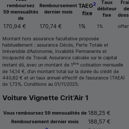
Taux
Fra
2
TAEG
remboursez
Remboursement
débiteur
d
59 mensualités
dernier mois
fixe
fixe
doss
de
170,94 €
170,74 €
1%
1%
offer
Montant hors assurance facultative proposée
habituellement : assurance Décès, Perte Totale et
Irréversible d’Autonomie, Invalidité Permanente et
Incapacité de Travail. Assurance calculée sur le capital
ère
restant dû, avec un montant de 1
cotisation mensuelle
de 14,14 €, d’un montant total sur la durée du crédit de
440,82 € et un taux annuel effectif de l’assurance (
TAEA
)
de 1,73%. Conditions au 01/11/2025.
Voiture Vignette Crit’Air 1
188,25 €
Vous remboursez 59 mensualités de
188,57 €
Remboursement dernier mois