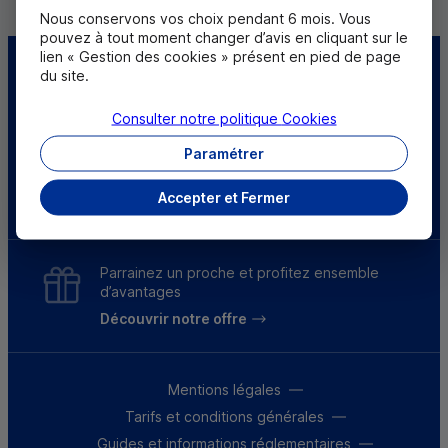
Nous conservons vos choix pendant 6 mois. Vous
pouvez à tout moment changer d’avis en cliquant sur le
lien « Gestion des cookies » présent en pied de page
Centre d'aide
Trouver une caisse
du site.
Consulter notre politique
Cookies
Sourds et
malentendants
Paramétrer
Télécharger l'application
Accepter et Fermer
Parrainez un proche et profitez ensemble
d’avantages
Découvrir notre offre
Mentions légales
Tarifs et conditions générales
Guides et informations réglementaires