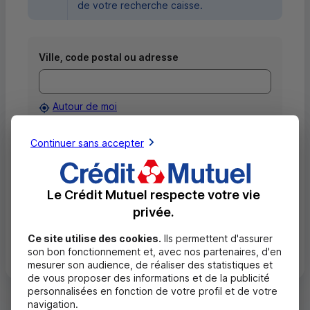
de votre recherche caisse.
Ville, code postal ou adresse
Autour de moi
Afficher
Critères avancés
Continuer sans accepter
Rechercher
Le Crédit Mutuel respecte votre vie
privée.
Ce site utilise des cookies.
Ils permettent d'assurer
Voir toutes les caisses
son bon fonctionnement et, avec nos partenaires, d'en
mesurer son audience, de réaliser des statistiques et
de vous proposer des informations et de la publicité
personnalisées en fonction de votre profil et de votre
navigation.