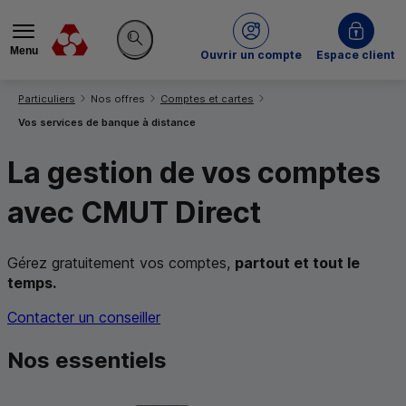
Menu
du Crédit Mutuel
Ouvrir un compte
Espace client
Rechercher sur le site
Vous êtes ici:
Particuliers
Nos offres
Comptes et cartes
Vos services de banque à distance
La gestion de vos comptes
avec
CMUT
Direct
Gérez gratuitement vos comptes,
partout et tout le
temps.
Contacter un conseiller
Nos essentiels