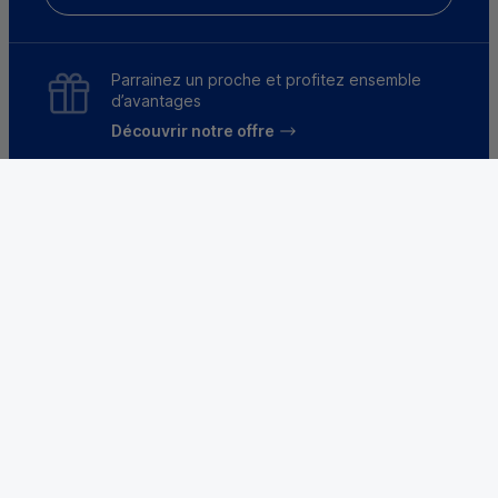
Parrainez un proche et profitez ensemble
d’avantages
Découvrir notre offre
Mentions légales
Tarifs et conditions générales
Guides et informations réglementaires
Protection des données
Gestion des cookies
Fraude et sécurité bancaire
VDP
Accessibilité
Déclaration d’accessibilité : partiellement
conforme
Le Crédit Mutuel, banque coopérative, appartient à