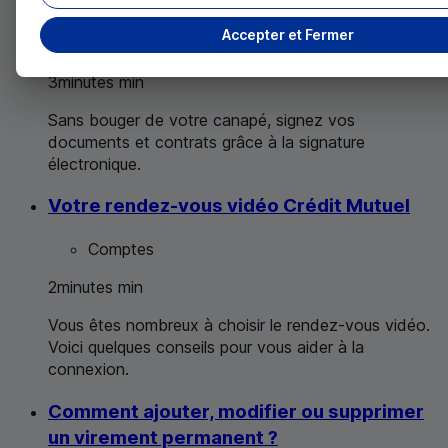
Signature électronique Crédit Mutuel
Accepter et Fermer
Comptes
3
minutes
min
Sans bouger de votre canapé, signez vos
documents et contrats grâce à la signature
électronique.
Votre rendez-vous vidéo Crédit Mutuel
Comptes
2
minutes
min
Vous êtes nombreux à choisir le rendez-vous vidéo.
Voici quelques conseils pour vous aider à la
connexion.
Comment ajouter, modifier ou supprimer
un virement permanent ?