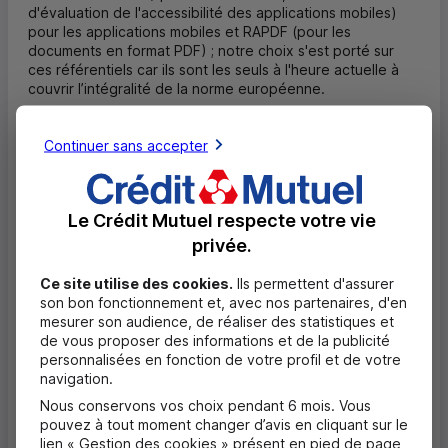
d'évaluation de l'accessibilité des applications mobiles)
pour les applications mobiles et RA
PDF
(pour les
documents en format
PDF
) ; notre choix s'est porté sur
ces référentiels car ils sont les seuls à l'heure actuelle à
couvrir l’intégralité de la norme européenne.
Les preuves d'audits sont consignées dans un référentiel
interne et les résultats d'audit de chaque service sont
Continuer sans accepter
publiés sur chaque site hébergeant ces services.
Les détails de notre organisation et de nos processus
dédiés à l'accessibilité de nos sites internet, de nos
Le Crédit Mutuel respecte votre vie
applications mobiles, et de nos services numériques sont
consignés dans notre
politique d'accessibilité
.
privée.
Ce site utilise des cookies.
Ils permettent d'assurer
Déclaration d'accessibilité
son bon fonctionnement et, avec nos partenaires, d'en
mesurer son audience, de réaliser des statistiques et
Un audit d'accessibilité permet d'établir un niveau de
de vous proposer des informations et de la publicité
conformité par rapport à un référentiel.
personnalisées en fonction de votre profil et de votre
La déclaration d'accessibilité décrit les conditions du
navigation.
contrôle et ses résultats.
Nous conservons vos choix pendant 6 mois. Vous
Site internet www.creditmutuel.fr/fr
pouvez à tout moment changer d’avis en cliquant sur le
lien « Gestion des cookies » présent en pied de page
Consulter la déclaration d'accessibilité du site internet