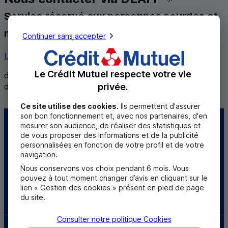
Service réservé aux personnes sourdes et
malentendantes
Continuer sans accepter
Utiliser ce service
Le Crédit Mutuel respecte votre vie
de 8h30 à 12h et de 14h à 18h du lundi au vendredi,
privée.
de 8h30 à 12h le samedi
Ce site utilise des cookies.
Ils permettent d'assurer
son bon fonctionnement et, avec nos partenaires, d'en
mesurer son audience, de réaliser des statistiques et
Centre d'aide
Trouver une caisse
de vous proposer des informations et de la publicité
personnalisées en fonction de votre profil et de votre
Sourds et
navigation.
malentendants
Nous conservons vos choix pendant 6 mois. Vous
pouvez à tout moment changer d’avis en cliquant sur le
lien « Gestion des cookies » présent en pied de page
Télécharger l'application
du site.
Consulter notre politique
Cookies