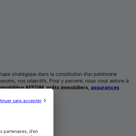
étape stratégique dans la constitution d’un patrimoine
besoins, vos objectifs. Pour y parvenir, nous vous aidons à
mmobilière AFEDIM
,
prêts immobiliers,
assurances
tinuer sans accepter
s partenaires, d'en