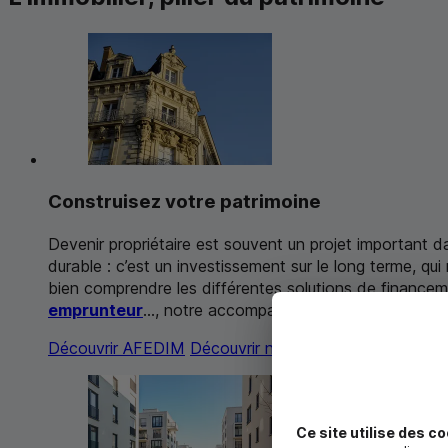
Construisez votre patrimoine
Devenir propriétaire est souvent un projet important da
durable : c’est un investissement sur le long terme, qu
bien comprendre les différentes solutions de finan
emprunteur
..., notre accompagnement est complet.
Découvrir AFEDIM
Découvrir notre prêt immobilier
Ce site utilise des co