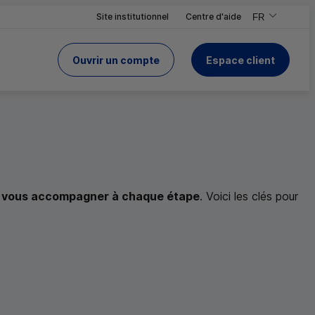
Site institutionnel
Centre d'aide
FR
,Version frança
,Changer de ve
Ouvrir un compte
Espace client
du Crédit Mutuel
 le site
r vous accompagner à chaque étape
. Voici les clés pour