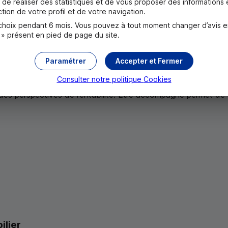
de réaliser des statistiques et de vous proposer des informations e
tion de votre profil et de votre navigation.
oix pendant 6 mois. Vous pouvez à tout moment changer d’avis en c
 » présent en pied de page du site.
Paramétrer
Accepter et Fermer
éressante pour
diversifier votre patrimoine
et bénéficier de
Consulter notre politique
Cookies
 travers des dispositifs spécifiques pour l’immobilier neuf ou
des perspectives de rentabilité. Être accompagné permet de s
ilier