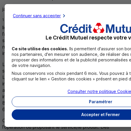
janvier 2025
Continuer sans accepter
1
Dans le cadre de votre service de banque en
ligne
CMUT
Direct et sous réserve du téléchargement de
l’application gratuite Crédit Mutuel. La souscription à des
Le Crédit Mutuel respecte votre v
services de banque à distance, accessibles via internet,
n’inclut pas l’abonnement auprès du fournisseur d’accès à
Ce site utilise des cookies.
Ils permettent d'assurer son bo
Retour au renvoi 1
internet.
↩
nos partenaires, d'en mesurer son audience, de réaliser des 
proposer des informations et de la publicité personnalisées e
Le Kiosque à Services est accessible via internet et
de votre navigation.
suppose un abonnement auprès d’un fournisseur d’accès.
Nous conservons vos choix pendant 6 mois. Vous pouvez à t
Le Kiosque à Services est un service proposé par
Euro-
cliquant sur le lien « Gestion des cookies » présent en pied 
information plateforme de services externes
, société par
actions simplifiée au capital social de 3 800 000 euros,
Consulter notre politique
Cooki
immatriculée au
RCS
de Strasbourg sous le numéro
Paramétrer
882 487 408 sise 4 rue Fréderic Guillaume Raiffeisen
67000 Strasbourg.
Accepter et Fermer
Offre disponible en Caisses de Crédit Mutuel participant à
l'opération ou proposant le service/le produit. Des