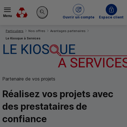
Menu
du Crédit Mutuel
Ouvrir un compte
Espace client
Rechercher sur le site
Vous êtes ici:
Particuliers
Nos offres
Avantages partenaires
Le Kiosque à Services
Partenaire de vos projets
Réalisez vos projets avec
des
prestataires de
confiance