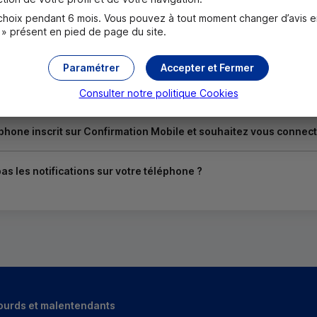
registrer un autre téléphone sur Confirmation Mobile pour vous
oix pendant 6 mois. Vous pouvez à tout moment changer d’avis en c
 » présent en pied de page du site.
us inscrire à Confirmation Mobile ?
Paramétrer
Accepter et Fermer
le est-il directement activé pour pouvoir vous connecter ?
Consulter notre politique
Cookies
phone inscrit sur Confirmation Mobile et souhaitez vous connec
as les notifications sur votre téléphone ?
ourds et malentendants