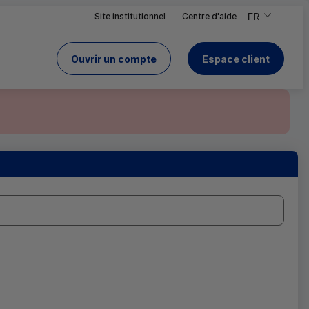
Site institutionnel
Centre d'aide
FR
,Version frança
,Changer de ve
Ouvrir un compte
Espace client
du Crédit Mutuel
 le site