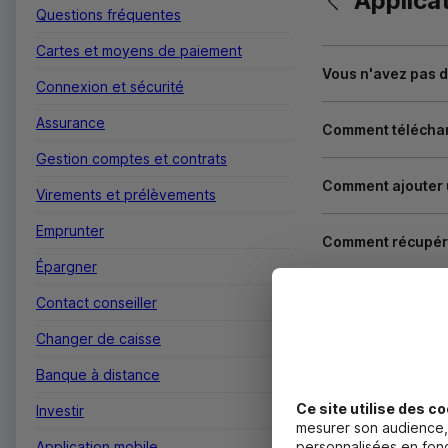
Applica
Questions fréquentes
Cartes et moyens de paiement
Vous n'avez pas d
Connexion et sécurité
Assurance
Comment télécharg
Gestion comptes et contrats
Comment ajouter u
Virements et prélèvements
Emprunter
Comment récupére
Épargner
Vous n'avez pas r
Contact conseiller
Changer de caisse
Vous avez perdu vo
Banque à distance
Ce site utilise des co
Votre téléphone e
Investir
mesurer son audience, 
Application mobile
personnalisées en fonc