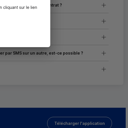
 connecter à un même contrat ?
liquant sur le lien
ter par
SMS
sur un autre, est-ce possible ?
Télécharger l'application