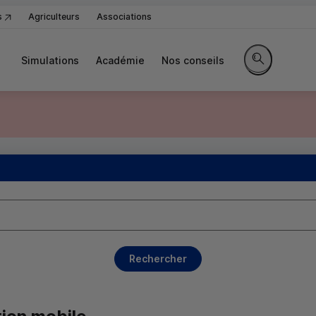
s
Agriculteurs
Associations
Simulations
Académie
Nos conseils
Rechercher sur
Rechercher
ge précédente