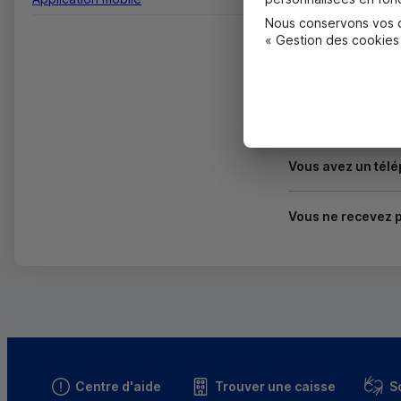
Vous souhaitez en
Nous conservons vos ch
« Gestion des cookies
Vous souhaitez vo
Confirmation Mobi
Vous avez un télé
Vous ne recevez p
Centre d'aide
Trouver une caisse
S