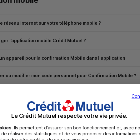
tion mobile
e réseau internet sur votre téléphone mobile ?
er l’application mobile Crédit Mutuel ?
n appareil pour la confirmation Mobile dans l'application
r ou modifier mon code personnel pour Confirmation Mobile ?
eçu de notification sur votre téléphone ?
Con
tre téléphone ou vous vous l'êtes fait voler ?
Le Crédit Mutuel respecte votre vie privée.
okies.
Ils permettent d'assurer son bon fonctionnement et, avec no
st ancien et ne vous permet plus d'accéder à Confirmation Mobil
de réaliser des statistiques et de vous proposer des informations e
tion de votre profil et de votre navigation.