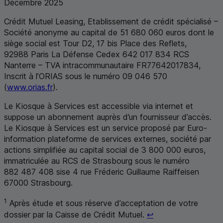
Décembre 2025
Crédit Mutuel Leasing, Etablissement de crédit spécialisé –
Société anonyme au capital de 51 680 060 euros dont le
siège social est Tour D2, 17 bis Place des Reflets,
92988 Paris La Défense Cedex 642 017 834
RCS
Nanterre –
TVA
intracommunautaire
FR
77642017834,
Inscrit à l’ORIAS sous le numéro 09 046 570
(
www.orias.fr
).
Le Kiosque à Services est accessible via internet et
suppose un abonnement auprès d’un fournisseur d’accès.
Le Kiosque à Services est un service proposé par
Euro-
information plateforme de services externes
, société par
actions simplifiée au capital social de 3 800 000 euros,
immatriculée au
RCS
de Strasbourg sous le numéro
882 487 408 sise 4 rue Fréderic Guillaume Raiffeisen
67000 Strasbourg.
1
Après étude et sous réserve d’acceptation de votre
Retour au renvoi 1
dossier par la Caisse de Crédit Mutuel.
↩