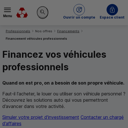
Menu
du Crédit Mutuel
Ouvrir un compte
Espace client
Rechercher sur le site
Vous êtes ici:
Professionnels
Nos offres
Financements
Financement véhicules professionnels
Financez vos véhicules
professionnels
Quand on est pro, on a besoin de son propre véhicule.
Faut-il l'acheter, le louer ou utiliser son véhicule personnel ?
Découvrez les solutions auto qui vous permettront
d’avancer dans votre activité.
Simuler votre projet d'investissement
Contacter un chargé
d’affaires