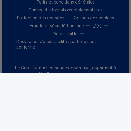
Tarifs et conditions générales
Guides et informations réglementaires
Protection des données
Gestion des cookies
Fraude et sécurité bancaire
VDP
Accessibilité
Déclaration d’accessibilité : partiellement
conforme
Le Crédit Mutuel, banque coopérative, appartient à
ses 9 millions de clients-sociétaires
Une banque qui appartient à ses
clients, ça change tout.
X (Twitter) - Credit Mutuel
Facebook - Credit Mutuel
Instagram - Credit Mutuel
YouTube - Credit Mutue
LinkedIn - Credit