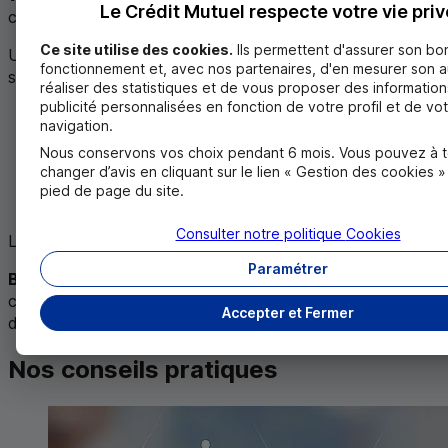
Le Crédit Mutuel respecte votre vie priv
contrat.
Ce site utilise des cookies.
Ils permettent d'assurer son bo
Un crédit-bail permet d’inclure dans vos loyers les options
fonctionnement et, avec nos partenaires, d'en mesurer son 
suivantes :
réaliser des statistiques et de vous proposer des information
publicité personnalisées en fonction de votre profil et de vo
l'entretien périodique du véhicule ;
navigation.
sa maintenance ;
Nous conservons vos choix pendant 6 mois. Vous pouvez à 
le remplacement des pièces d’usure ;
changer d’avis en cliquant sur le lien « Gestion des cookies 
des services d’assistance 24 heures/24 ;
pied de page du site.
un véhicule de remplacement.
Consulter notre politique
Cookies
Le coût du crédit-bail inclut les options choisies.
Paramétrer
Bon à savoir
: fiscalement, les loyers sont considérés
comme une charge et conservent votre capacité
Accepter et Fermer
d’endettement intacte.
Nos conseils pratiques