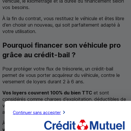
véhicule, le kilométrage et la durée du financement selon
vos besoins.
À la fin du contrat, vous restituez le véhicule et êtes libre
d’en choisir un nouveau, qui soit parfaitement adapté à
votre utilisation.
Pourquoi financer son véhicule pro
grâce au crédit-bail ?
Pour protéger votre flux de trésorerie, un crédit-bail
permet de vous porter acquéreur du véhicule, contre le
versement de loyers durant 2 à 6 ans.
Vos loyers couvrent 100% du bien
TTC
et sont
considérés comme charges d’exploitation, déductibles de
votre bénéfice imposable, dans les limites fiscalement
admises.
Continuer sans accepter
À l’issue du contrat, le
crédit-bail prévoit le rachat du
véhicule pour sa valeur résiduelle
définie dans le