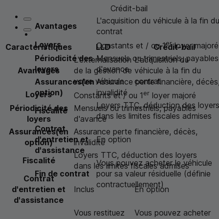
Crédit-bail
L'acquisition du véhicule à la fin d
Avantages
contrat
er
Loyers
Constants et / ou 1
loyer majoré
Caractéristiques
LLD
Crédit-bail
Périodicité des
Mensuels ou trimestriels, payables
L'externalisation
L'acquisition du
loyers
d'avance
Avantages
de la gestion de
véhicule à la fin du
votre véhicule
contrat
Assurances(en
Assurance perte financière, décès
option)
invalidité
er
Loyers
Constants et / ou 1
loyer majoré
Loyers
TTC
, déduction des loyer
Périodicité des
Mensuels ou trimestriels, payables
Fiscalité
dans les limites fiscales admises
loyers
d'avance
Contrat
Assurances(en
Assurance perte financière, décès,
d'entretien et
En option
option)
invalidité
d'assistance
Loyers
TTC
, déduction des loyers
Fiscalité
Vous pouvez acheter le véhicule
dans les limites fiscales admises
Fin de contrat
pour sa valeur résiduelle (définie
Contrat
contractuellement)
d'entretien et
Inclus
En option
d'assistance
Vous restituez
Vous pouvez acheter