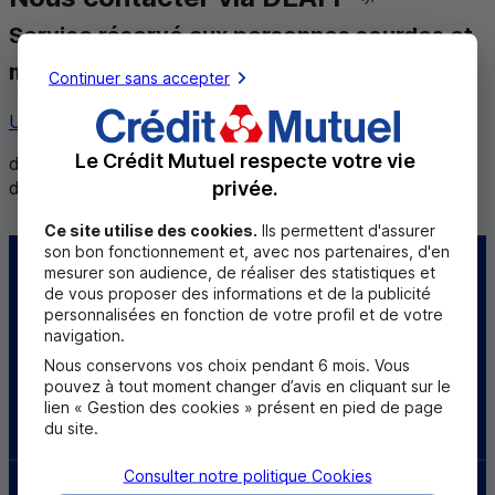
Service réservé aux personnes sourdes et
malentendantes
Continuer sans accepter
Utiliser ce service
Le Crédit Mutuel respecte votre vie
de 8h30 à 12h et de 14h à 18h du lundi au vendredi,
privée.
de 8h30 à 12h le samedi
Ce site utilise des cookies.
Ils permettent d'assurer
son bon fonctionnement et, avec nos partenaires, d'en
mesurer son audience, de réaliser des statistiques et
Centre d'aide
Trouver une caisse
de vous proposer des informations et de la publicité
personnalisées en fonction de votre profil et de votre
Sourds et
navigation.
malentendants
Nous conservons vos choix pendant 6 mois. Vous
pouvez à tout moment changer d’avis en cliquant sur le
lien « Gestion des cookies » présent en pied de page
Télécharger l'application
du site.
Consulter notre politique
Cookies