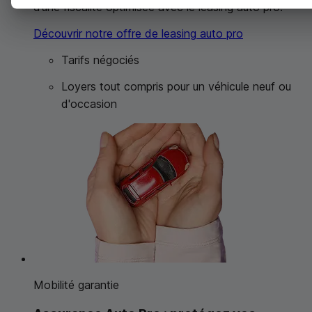
d’une fiscalité optimisée avec le
leasing
auto pro.
Découvrir notre offre de
leasing
auto pro
Tarifs négociés
Loyers tout compris pour un véhicule neuf ou
d'occasion
Mobilité garantie