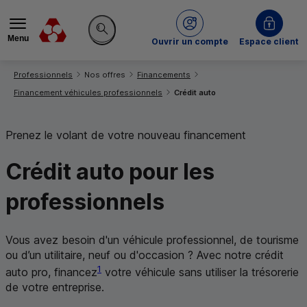
Menu
du Crédit Mutuel
Ouvrir un compte
Espace client
Rechercher sur le site
Vous êtes ici:
Professionnels
Nos offres
Financements
Financement véhicules professionnels
Crédit auto
Prenez le volant de votre nouveau financement
Crédit auto
pour les
professionnels
Vous avez besoin d'un véhicule professionnel, de tourisme
ou d’un utilitaire, neuf ou d'occasion ? Avec notre crédit
1
auto pro, financez
votre véhicule sans utiliser la trésorerie
de votre entreprise.