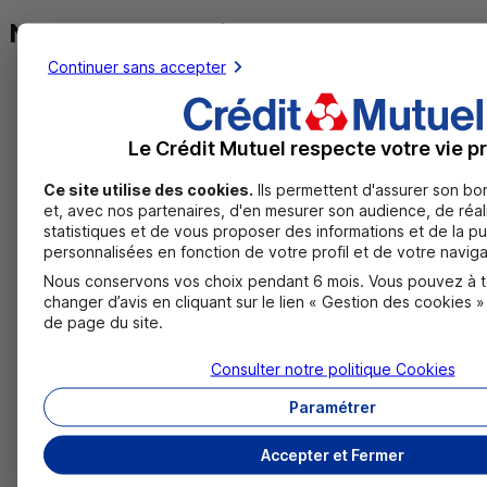
Nos autres solutions
Continuer sans accepter
Le Crédit Mutuel respecte votre vie pr
Ce site utilise des cookies.
Ils permettent d'assurer son b
et, avec nos partenaires, d'en mesurer son audience, de réal
statistiques et de vous proposer des informations et de la pu
personnalisées en fonction de votre profil et de votre naviga
Nous conservons vos choix pendant 6 mois. Vous pouvez à 
changer d’avis en cliquant sur le lien « Gestion des cookies 
de page du site.
Quand location rime avec optimisation
Crédit Mutuel Auto Solutions
Consulter notre politique
Cookies
Professionnelles : louez votre véhicule
Paramétrer
pro
Accepter et Fermer
Externalisez la gestion de vos véhicules et profitez