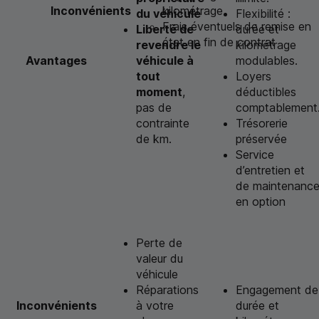
Inconvénients
kilométrage
du véhicule
Flexibilité :
Frais éventuels de remise en
Liberté de
durée et
état en fin de contrat
revendre le
kilométrage
Avantages
véhicule à
modulables.
tout
Loyers
moment
,
déductibles
pas de
comptablement
contrainte
Trésorerie
de km.
préservée
Service
d’entretien et
de maintenanc
en option
Perte de
valeur du
véhicule
Réparations
Engagement de
Inconvénients
à votre
durée et