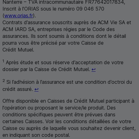
Nanterre –
TVA
intracommunautaire
FR
77642017834,
Inscrit à l’ORIAS sous le numéro 09 046 570
(
www.orias.fr
).
Contrats d’assurance souscrits auprès de
ACM
Vie
SA
et
ACM
IARD
SA
, entreprises régies par le Code des
assurances. Ils sont soumis à conditions dont le détail
pourra vous être précisé par votre Caisse de
Crédit Mutuel.
1
Après étude et sous réserve d’acceptation de votre
Retour au renvoi 1
dossier par la Caisse de Crédit Mutuel.
↩
2
Si l’adhésion à l’assurance est une condition d’octroi du
Retour au renvoi 2
crédit assuré.
↩
Offre disponible en Caisses de Crédit Mutuel participant à
l'opération ou proposant le service/le produit. Des
conditions spécifiques peuvent être prévues dans
certaines Caisses. Voir les conditions détaillées de votre
Caisse ou auprès de laquelle vous souhaitez devenir client,
en indiquant son code postal
.