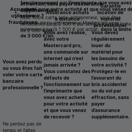
fonctionnement sur l’imprimante que vous avez
effraction, sans payer d’assurance
Garantie
Assurance
acheté pour votre activité et que vous venez d
supplémentaire.
Assurance achats
location de
utilisation
recevoir ?
Avec votre carte auto-entrepreneur, vous êtes
à distance
matériel
frauduleuse
La carte micro-entrepreneur
Mastercard
vous
remboursés jusqu’à 500 € par sinistre, dans la limite
professionnel
indemnise jusqu’à 1 500 € par achat,
dans la limite
de 2 000 €/an.
Vous avez réalisé,
Vous devez
de 3 000 €/an.
avec votre
régulièrement
Mastercard pro,
louer du
une commande sur
matériel pour
internet qui n’est
les besoins de
Vous avez perdu
jamais arrivée ?
votre activité ?
ou vous êtes fait
Vous constatez des
Protégez-le en
voler votre carte
défauts de
l’assurant du
bancaire
fonctionnement sur
bris accidentel
professionnelle ?
l’imprimante que
ou du vol par
vous avez acheté
effraction, sans
pour votre activité
payer
et que vous venez
d’assurance
de recevoir ?
supplémentaire.
Ne perdez pas de
temps et faites