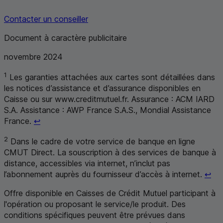
Contacter un conseiller
Document à caractère publicitaire
novembre 2024
1
Les garanties attachées aux cartes sont détaillées dans
les notices d’assistance et d’assurance disponibles en
Caisse ou sur www.creditmutuel.fr. Assurance :
ACM
IARD
S.A.
Assistance :
AWP
France
S.A.S.
,
Mondial Assistance
Retour au renvoi 1
France.
↩
2
Dans le cadre de votre service de banque en ligne
CMUT
Direct. La souscription à des services de banque à
distance, accessibles via internet, n’inclut pas
Ret
l’abonnement auprès du fournisseur d’accès à internet.
↩
Offre disponible en Caisses de Crédit Mutuel participant à
l'opération ou proposant le service/le produit. Des
conditions spécifiques peuvent être prévues dans