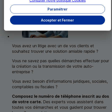
Consulter notre politique
Cookies
Paramétrer
Accepter et Fermer
Vous avez un litige avec un de vos clients et
souhaitez trouver une solution amiable rapide ?
Vous ne savez pas quelles démarches effectuer pour
la création ou la transmission de votre auto-
entreprise ?
Vous avez besoin d’informations juridiques, sociales,
comptables ou fiscales ?
Composez le numéro de téléphone inscrit au dos
de votre carte.
Des experts vous assistent dans
toutes vos démarches et vous guident pour trouver