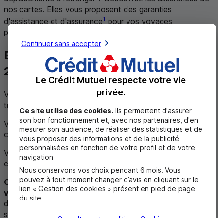
nos cartes. Elles vous proposent des garanties
1
d'assistance et d'assurance
pour vos voyages
professionnels en cas d’incident ou d’annulation.
Continuer sans accepter
Bénéficiez d’un service d’assistance
24h/24, 7j/7
Le Crédit Mutuel respecte votre vie
privée.
Vous avez un litige avec un de vos clients et souhaitez
trouver une solution amiable rapide ?
Ce site utilise des cookies.
Ils permettent d'assurer
son bon fonctionnement et, avec nos partenaires, d'en
Vous ne savez pas quelles démarches effectuer pour la
mesurer son audience, de réaliser des statistiques et de
création ou la transmission de votre auto-entreprise ?
vous proposer des informations et de la publicité
personnalisées en fonction de votre profil et de votre
Vous avez besoin d’informations juridiques, sociales,
navigation.
comptables ou fiscales ?
Nous conservons vos choix pendant 6 mois. Vous
pouvez à tout moment changer d’avis en cliquant sur le
Composez le numéro de téléphone inscrit au dos de
lien « Gestion des cookies » présent en pied de page
votre carte
. Des experts vous assistent dans toutes vos
du site.
démarches et vous guident pour trouver les meilleures
solutions.