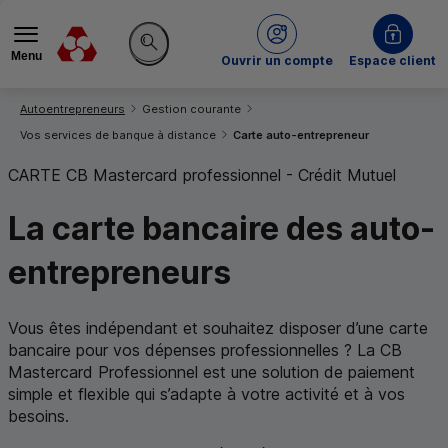
Menu
du Crédit Mutuel
Ouvrir un compte
Espace client
Rechercher sur le site
Vous êtes ici:
Autoentrepreneurs
Gestion courante
Vos services de banque à distance
Carte auto-entrepreneur
CARTE
CB
Mastercard
professionnel - Crédit Mutuel
La carte bancaire des auto-
entrepreneurs
Vous êtes indépendant et souhaitez disposer d’une carte
bancaire pour vos dépenses professionnelles ? La
CB
Mastercard
Professionnel est une solution de paiement
simple et flexible qui s’adapte à votre activité et à vos
besoins.