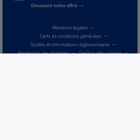
Découvrir notre offre
Mentions légales
Tarifs et conditions générales
Guides et informations réglementaires
Protection des données
Gestion des cookies
Fraude et sécurité bancaire
VDP
Accessibilité
Déclaration d’accessibilité : partiellement
conforme
Le Crédit Mutuel, banque coopérative, appartient à
ses 9 millions de clients-sociétaires