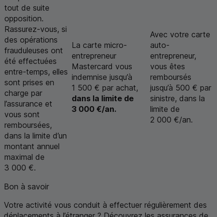
tout de suite
opposition.
Rassurez-vous, si
Avec votre carte
des opérations
La carte micro-
auto-
frauduleuses ont
entrepreneur
entrepreneur,
été effectuées
Mastercard
vous
vous êtes
entre-temps, elles
indemnise jusqu’à
remboursés
sont prises en
1 500 € par achat,
jusqu’à 500 € par
charge par
dans la limite de
sinistre, dans la
l’assurance et
3 000 €/an.
limite de
vous sont
2 000 €/an.
remboursées,
dans la limite d’un
montant annuel
maximal de
3 000 €.
Bon à savoir
Votre activité vous conduit à effectuer régulièrement des
déplacements à l’étranger ? Découvrez les assurances de