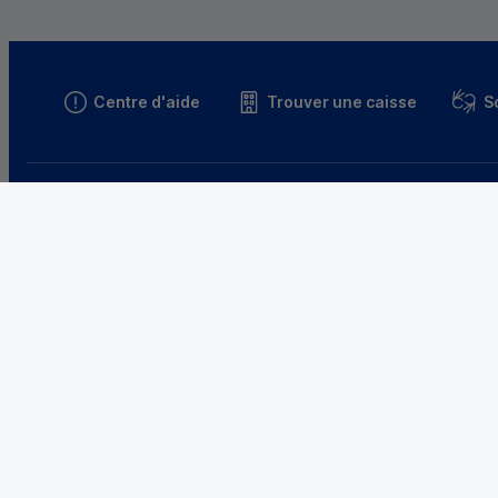
Centre d'aide
Trouver une caisse
S
* Résultats 2025, selon une enquête menée auprès de 27 600 clients du 3 au 30 juin 2025.