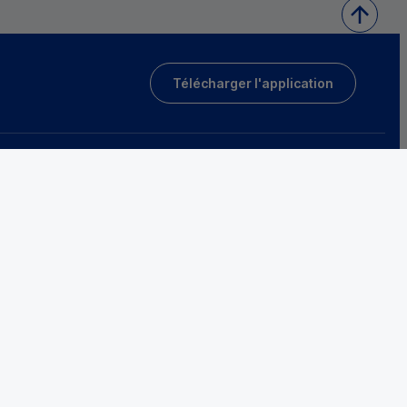
Télécharger l'application
Mentions légales
Tarifs et conditions générales
Guides et informations réglementaires
Protection des données
Gestion des cookies
Fraude et sécurité bancaire
VDP
Accessibilité
Déclaration d’accessibilité : partiellement conforme