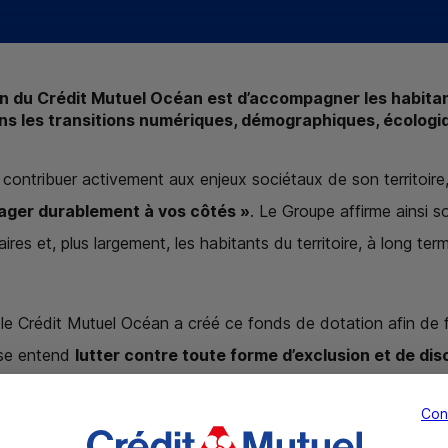
on du Crédit Mutuel Océan est d’accompagner les habita
s les transitions numériques, démographiques, écologiq
 contribuer activement aux enjeux sociétaux de son territoire,
gager durablement à vos côtés »
. Le Groupe affirme ainsi 
aires et, plus largement, les habitants du territoire, à long ter
e Crédit Mutuel Océan a créé ce fonds de dotation afin de fac
ise entend
lutter contre toute forme d’exclusion et de dis
ncadrement des jeunes, soutenir la création et la reprise
Con
dans les transitions.