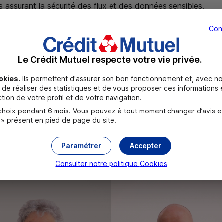
s assurant la sécurité des flux et des données sensibles.
Con
Le Crédit Mutuel respecte votre vie privée.
tionnelle, les bénéfices contribuent aux enjeux sociétaux lo
 investissements pour l’aide au maintien des centres de décisio
okies.
Ils permettent d'assurer son bon fonctionnement et, avec no
de réaliser des statistiques et de vous proposer des informations e
tion de votre profil et de votre navigation.
oix pendant 6 mois. Vous pouvez à tout moment changer d’avis en c
Mutuel Océan donne l’impulsion à son engagement local. Son a
 » présent en pied de page du site.
ion qu’ils soient d’ordre environnemental, technologique, dém
Paramétrer
Accepter
Crédit Mutuel Océan
Consulter notre politique
Cookies