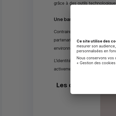
grâce à des outils technologique
Une banque engagée
Contrairement à une banque tradi
partenariats, crédits solidaires,
Ce site utilise des co
mesurer son audience, 
environnemental positif.
personnalisées en fonc
Nous conservons vos ch
L’identité mutualiste du Crédit 
« Gestion des cookies
activement aux enjeux de transit
Les dirigeants du 