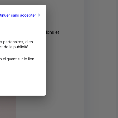
tinuer sans accepter
caux : dons aux associations et
n, crédits à impact
s partenaires, d'en
t de la publicité
liquant sur le lien
mbition est de contribuer
ographique ou sociétal.