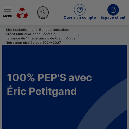
Menu
du Crédit Mutuel
Ouvrir un compte
Espace client
Rechercher sur le site
Vous êtes ici:
Site institutionnel
Banque mutualiste
Crédit Mutuel Alliance Fédérale,
l'alliance de 14 fédérations de Crédit Mutuel
Notre plan stratégique 2024-2027
100% PEP'S avec
Éric Petitgand