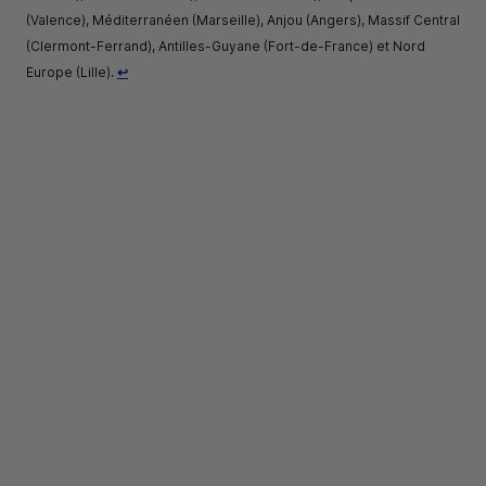
(Valence), Méditerranéen (Marseille), Anjou (Angers), Massif Central
(Clermont-Ferrand), Antilles-Guyane (Fort-de-France) et Nord
Retour au renvoi 1
Europe (Lille).
↩