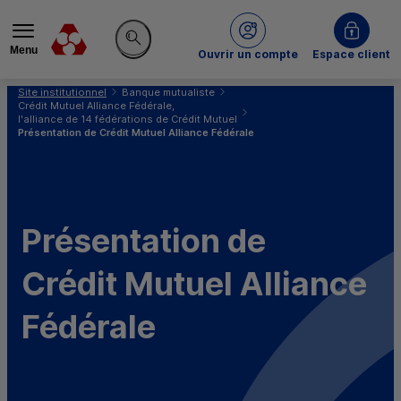
Menu
du Crédit Mutuel
Ouvrir un compte
Espace client
Rechercher sur le site
Vous êtes ici:
Site institutionnel
Banque mutualiste
Crédit Mutuel Alliance Fédérale,
l'alliance de 14 fédérations de Crédit Mutuel
Présentation de Crédit Mutuel Alliance Fédérale
Présentation de
Crédit Mutuel Alliance
Fédérale