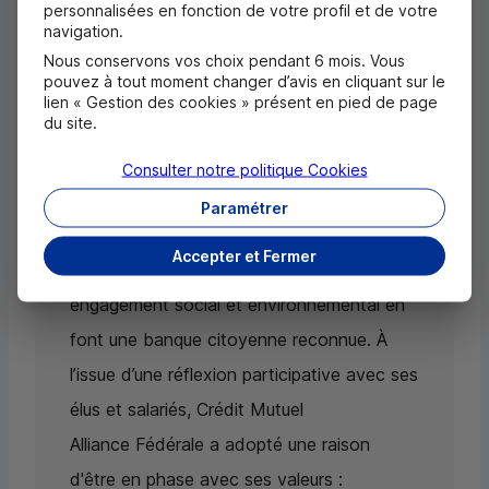
la première banque à adopter le
personnalisées en fonction de votre profil et de votre
navigation.
statut d’entreprise à mission
Nous conservons vos choix pendant 6 mois. Vous
pouvez à tout moment changer d’avis en cliquant sur le
Depuis sa création, Crédit Mutuel
lien « Gestion des cookies » présent en pied de page
du site.
Alliance Fédérale affiche sa différence, à
travers un mutualisme moderne et
Consulter notre politique
Cookies
innovant, reposant aujourd’hui sur 1 300
Paramétrer
caisses locales et 14 fédérations. Ses
Accepter et Fermer
valeurs de démocratie et de solidarité, son
engagement social et environnemental en
font une banque citoyenne reconnue. À
l’issue d’une réflexion participative avec ses
élus et salariés, Crédit Mutuel
Alliance Fédérale a adopté une raison
d'être en phase avec ses valeurs :