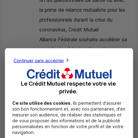
fin du questionnaire de santé ou avec
la prime de relance mutualiste pour les
professionnels durant la crise du
coronavirus, Crédit Mutuel
Alliance Fédérale souhaite accélérer sa
contribution à la transformation
nécessaire des secteurs de la banque
Continuer sans accepter
et de l’assurance.
Le Crédit Mutuel respecte votre vie
Grâce à des offres à tarification
privée.
inclusive et solidaire, Crédit Mutuel
Ce site utilise des cookies.
Ils permettent d'assurer
Alliance Fédérale développe des
son bon fonctionnement et, avec nos partenaires, d'en
services pour favoriser l’inclusion de
mesurer son audience, de réaliser des statistiques et
de vous proposer des informations et de la publicité
toutes et tous, avec un
personnalisées en fonction de votre profil et de votre
navigation.
accompagnement à la transition