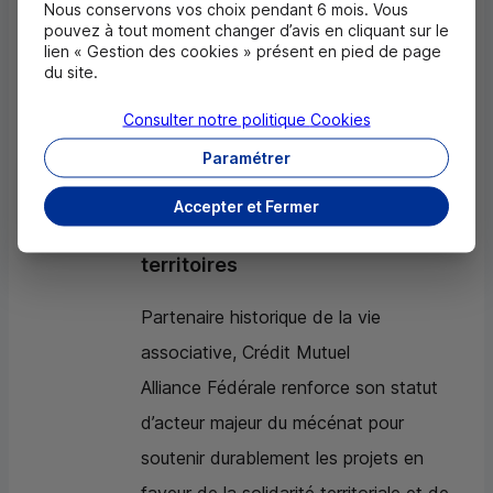
Nous conservons vos choix pendant 6 mois. Vous
écologique et un soutien particulier
pouvez à tout moment changer d’avis en cliquant sur le
lien « Gestion des cookies » présent en pied de page
apporté à ses clients les plus fragiles.
du site.
Consulter notre politique
Cookies
Paramétrer
Une politique de mécénat et de
soutien aux associations pour
Accepter et Fermer
plus de solidarité dans tous les
territoires
Partenaire historique de la vie
associative, Crédit Mutuel
Alliance Fédérale renforce son statut
d’acteur majeur du mécénat pour
soutenir durablement les projets en