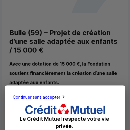
Bulle (59) – Projet de création
d’une salle adaptée aux enfants
/ 15 000 €
Avec une dotation de 15 000 €, la Fondation
soutient financièrement la création d’une salle
adaptée aux enfants.
Créée en 2024, l’association
Bulle
a pour ambition
Continuer sans accepter
d’ouvrir un lieu pour prendre soin des parents ayant
des enfants aux besoins spécifiques. En plus de
Le Crédit Mutuel respecte votre vie
soutenir et valoriser les parents, l’objectif de ce
privée.