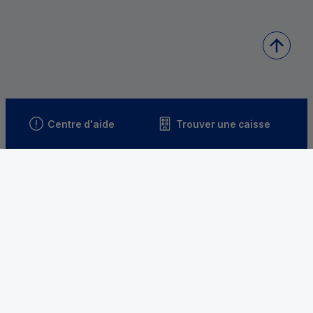
Centre d'aide
Trouver une caisse
Sourds et
malentendants
Télécharger l'application
Parrainez un proche et profitez ensemble
d’avantages
Découvrir notre offre