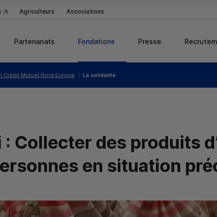
s
Agriculteurs
Associations
Partenariats
Fondations
Presse
Recrutem
n Crédit Mutuel Nord Europe
La solidarité
 : Collecter des produits 
personnes en situation pré