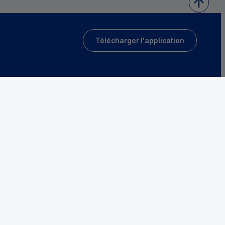
Télécharger l'application
Tarifs et conditions générales
Protection des données
Fraude et sécurité bancaire
Accessibilité
sociétaires