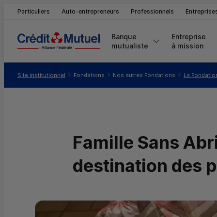
Particuliers
Auto-entrepreneurs
Professionnels
Entreprise
Banque 
Entreprise 
mutualiste
à mission
Vous êtes ici:
Site institutionnel
Fondations
Nos autres Fondations
La Fondatio
Famille Sans Abri
destination des 