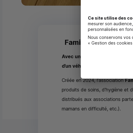
Ce site utilise des co
mesurer son audience, 
personnalisées en fonc
Nous conservons vos ch
Famille Sans Abri (6
« Gestion des cookies
Avec une dotation de 5 000 €, 
d’un véhicule utilitaire nécess
Créée en 2024, l'association
Fam
produits de soins, d'hygiène et 
distribués aux associations parte
mamans en difficulté, etc.).