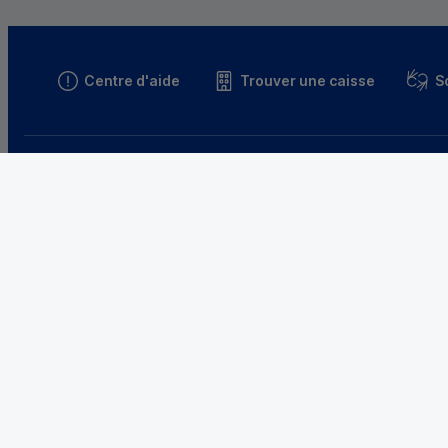
Centre d'aide
Trouver une caisse
S
Parrainez un proche et profitez ensemble
d’avantages
Découvrir notre offre
Le Crédit 