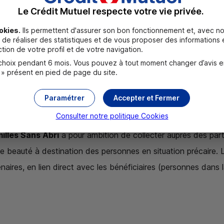
Le Crédit Mutuel respecte votre vie privée.
okies.
Ils permettent d'assurer son bon fonctionnement et, avec no
de réaliser des statistiques et de vous proposer des informations e
tion de votre profil et de votre navigation.
oix pendant 6 mois. Vous pouvez à tout moment changer d’avis en c
2) – Projet d’achat de produits d’hygi
 » présent en pied de page du site.
la Fondation soutient financièrement l’achat de produits 
Paramétrer
Accepter et Fermer
aire à la distribution des produits.
Consulter notre politique
Cookies
illes Sans Abri
a pour ambition de collecter auprès des parti
de beauté à destination des personnes en situation précaire. 
naires, en lien direct avec les bénéficiaires (personnes dans l