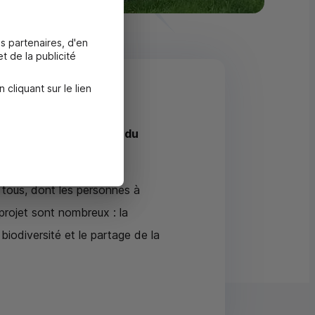
s partenaires, d'en
t de la publicité
liquant sur le lien
 10 000 €
ménagement des allées du
à tous, dont les personnes à
 projet sont nombreux : la
 biodiversité et le partage de la