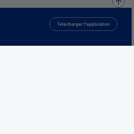
Télécharger l'application
Tarifs et conditions générales
Protection des données
Fraude et sécurité bancaire
Accessibilité
sociétaires