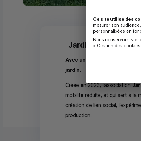
Ce site utilise des co
mesurer son audience, 
personnalisées en fonc
Nous conservons vos ch
Jardin Partagé des
« Gestion des cookies
Avec une dotation de 10 000 €
jardin.
Créée en 2023, l’association
Jar
mobilité réduite, et qui sert à l
création de lien social, l’expérim
production.