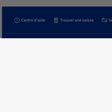
Centre d'aide
Trouver une caisse
S
Parrainez un proche et profitez ensemble
d’avantages
Découvrir notre offre
Le Crédit 