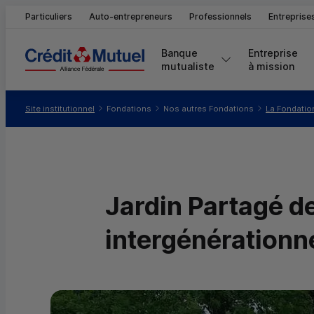
Particuliers
Auto-entrepreneurs
Professionnels
Entreprise
Banque 
Entreprise 
mutualiste
à mission
Vous êtes ici:
Site institutionnel
Fondations
Nos autres Fondations
La Fondatio
Jardin Partagé de
intergénérationn