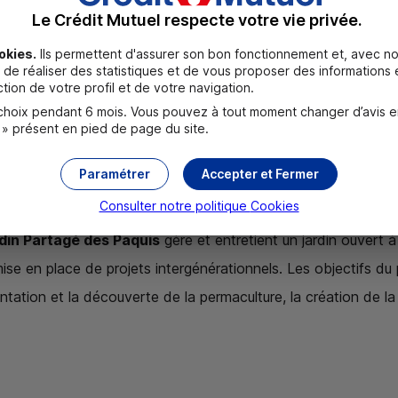
Le Crédit Mutuel respecte votre vie privée.
okies.
Ils permettent d'assurer son bon fonctionnement et, avec no
de réaliser des statistiques et de vous proposer des informations e
tion de votre profil et de votre navigation.
oix pendant 6 mois. Vous pouvez à tout moment changer d’avis en c
 Paquis (08) – Projet d’aménagement /
 » présent en pied de page du site.
, la Fondation soutient financièrement des travaux d’a
Paramétrer
Accepter et Fermer
Consulter notre politique
Cookies
din Partagé des Paquis
gère et entretient un jardin ouvert 
a mise en place de projets intergénérationnels. Les objectifs du
entation et la découverte de la permaculture, la création de la