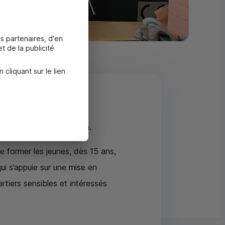
s partenaires, d'en
t de la publicité
liquant sur le lien
nage / 30 000 €
estinée à la formation.
e former les jeunes, dès 15 ans,
ui s’appuie sur une mise en
rtiers sensibles et intéressés