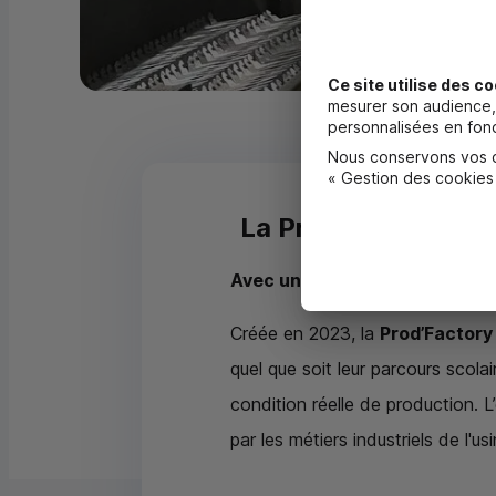
Ce site utilise des co
mesurer son audience, 
personnalisées en fonc
Nous conservons vos ch
« Gestion des cookies
La Prod’Factory (02
Avec une dotation de 30 000 €,
Créée en 2023, la
Prod’Factory
quel que soit leur parcours scola
condition réelle de production. L
par les métiers industriels de l