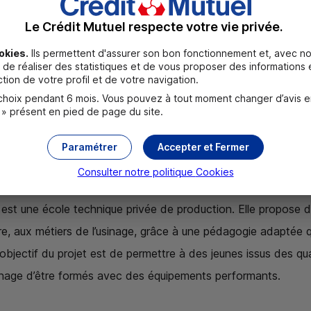
Le Crédit Mutuel respecte votre vie privée.
okies.
Ils permettent d'assurer son bon fonctionnement et, avec no
de réaliser des statistiques et de vous proposer des informations e
tion de votre profil et de votre navigation.
oix pendant 6 mois. Vous pouvez à tout moment changer d’avis en c
 » présent en pied de page du site.
) – Projet d’achat d’une machine d’usi
Paramétrer
Accepter et Fermer
Consulter notre politique
Cookies
 la Fondation soutient l’achat d’une machine d’usinage d
est une école technique privée de production. Elle propose d
ire, aux métiers de l’usinage, grâce à une pédagogie adaptée q
’objectif du projet est de permettre à des jeunes issus des qua
'usinage d’être formés avec des équipements performants.