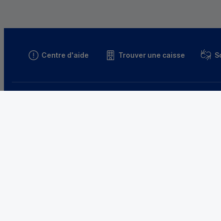
Centre d'aide
Trouver une caisse
S
Parrainez un proche et profitez ensemble
d’avantages
Découvrir notre offre
Le Crédit 