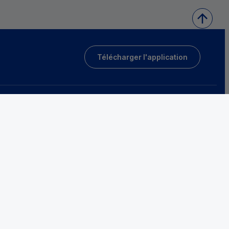
Télécharger l'application
Tarifs et conditions générales
Protection des données
Fraude et sécurité bancaire
Accessibilité
sociétaires