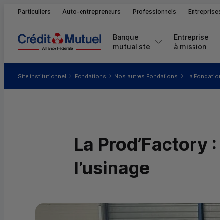
Particuliers
Auto-entrepreneurs
Professionnels
Entreprise
Banque 
Entreprise 
mutualiste
à mission
Vous êtes ici:
Site institutionnel
Fondations
Nos autres Fondations
La Fondatio
La Prod’Factory :
l’usinage