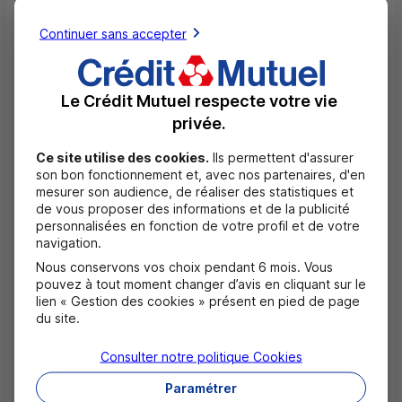
foyers de populations ayant un patrimoine
Continuer sans accepter
génétique typique. Cette particularité est liée à la
faible mobilité géographique des individus de la
Le Crédit Mutuel respecte votre vie
région pendant des siècles, ce qui offre aujourd’hui
privée.
une ressource unique aux chercheurs. Des variations
Ce site utilise des cookies.
Ils permettent d'assurer
génétiques à l’origine des maladies chroniques
son bon fonctionnement et, avec nos partenaires, d'en
mesurer son audience, de réaliser des statistiques et
pourront être détectées en comparant l’
ADN
de vous proposer des informations et de la publicité
personnalisées en fonction de votre profil et de votre
d’individus malades de la région à celui de
navigation.
5 000 volontaires sains.
Nous conservons vos choix pendant 6 mois. Vous
pouvez à tout moment changer d’avis en cliquant sur le
L’objectif est de comprendre le rôle des gènes
lien « Gestion des cookies » présent en pied de page
du site.
associés aux maladies chroniques dans l’évolution
de ces maladies et de développer de nouveaux
Consulter notre politique
Cookies
traitements.
Paramétrer