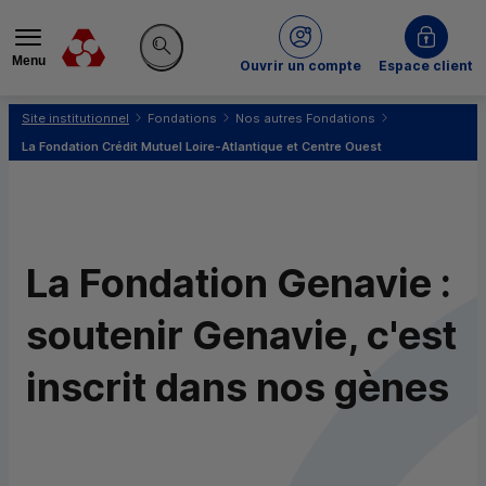
Menu
du Crédit Mutuel
Ouvrir un compte
Espace client
Rechercher sur le site
Vous êtes ici:
Site institutionnel
Fondations
Nos autres Fondations
La Fondation Crédit Mutuel Loire-Atlantique et Centre Ouest
La Fondation Genavie :
soutenir Genavie, c'est
inscrit dans nos gènes