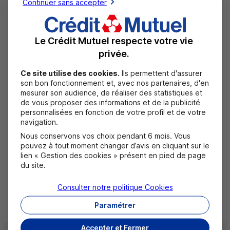
Continuer sans accepter
et fait vibrer le cœur de ses fidèles supporters !
Le Crédit Mutuel respecte votre vie
privée.
Bon à
Ce site utilise des cookies.
Ils permettent d'assurer
savoir
son bon fonctionnement et, avec nos partenaires, d'en
mesurer son audience, de réaliser des statistiques et
de vous proposer des informations et de la publicité
personnalisées en fonction de votre profil et de votre
Pour aller plus loin
navigation.
Nous conservons vos choix pendant 6 mois. Vous
Retrouvez l’actualité du club :
essm-
pouvez à tout moment changer d’avis en cliquant sur le
lien « Gestion des cookies » présent en pied de page
basket.fr
du site.
Consulter notre politique
Cookies
Paramétrer
Accepter et Fermer