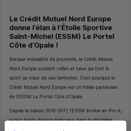
Le Crédit Mutuel Nord Europe
donne l’élan à l’Étoile Sportive
Saint-Michel (
ESSM
) Le Portel
Côte d’Opale !
Banque mutualiste de proximité, le Crédit Mutuel
Nord Europe soutient celles et ceux qui font le
sport au cœur de ses territoires. C’est pourquoi le
Crédit Mutuel Nord Europe est un fidèle partenaire
de l’
ESSM
Le Portel Côte d’Opale.
Depuis la saison 2016-2017, l’ESSM évolue en Pro A,
la plus haute division française dans la discipline.
Basé au Portel, le club fait rayonner le boulonnais