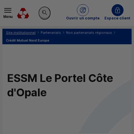
Menu
du Crédit Mutuel
Ouvrir un compte
Espace client
Rechercher sur le site
Vous êtes ici:
Site institutionnel
Partenariats
Nos partenariats régionaux
Crédit Mutuel Nord Europe
ESSM
Le Portel Côte
d'Opale