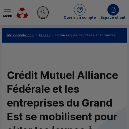
Menu
du Crédit Mutuel
Ouvrir un compte
Espace client
Rechercher sur le site
Vous êtes ici:
Site institutionnel
Presse
Communiqués de presse et actualités
Crédit Mutuel Alliance
Fédérale et les
entreprises du Grand
Est se mobilisent pour