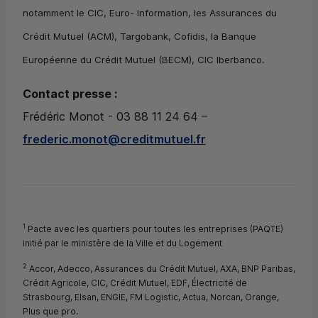
notamment le
CIC
, Euro- Information, les Assurances du
Crédit Mutuel (
ACM
), Targobank, Cofidis, la Banque
Européenne du Crédit Mutuel (
BECM
),
CIC
Iberbanco.
Contact presse :
Frédéric Monot - 03 88 11 24 64 –
frederic.monot@creditmutuel.fr
1
Pacte avec les quartiers pour toutes les entreprises (PAQTE)
initié par le ministère de la Ville et du Logement
2
Accor, Adecco, Assurances du Crédit Mutuel, AXA,
BNP
Paribas,
Crédit Agricole,
CIC
, Crédit Mutuel, EDF, Électricité de
Strasbourg, Elsan, ENGIE, FM Logistic, Actua, Norcan, Orange,
Plus que pro.