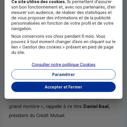
Ce site utilise des cookies.
Ils permettent d'assurer
mythique mais il contribue également à faire vibrer
son bon fonctionnement et, avec nos partenaires, d'en
mesurer son audience, de réaliser des statistiques et
les territoires traversés au rythme d’une course
de vous proposer des informations et de la publicité
personnalisées en fonction de votre profil et de votre
hors-norme. «
Le Paris-Alsace Crédit Mutuel
navigation.
rassemble toutes les qualités souhaitées
Nous conservons vos choix pendant 6 mois. Vous
pouvez à tout moment changer d’avis en cliquant sur le
d’engagement et de courage que l’on attend de
lien « Gestion des cookies » présent en pied de page
sportifs de haut-niveau. Mais cette épreuve fait
du site.
également partie du patrimoine sportif et culturel
Consulter notre politique
Cookies
français. L’hommage apporté cette année à Cabu
Paramétrer
et à son canular mémorable, démontre s’il le fallait
Accepter et Fermer
que l’on peut associer haute performance et
bonne humeur. Et cela, pour le plaisir du plus
grand nombre
», rappelle à ce titre
Daniel Baal
,
président du Crédit Mutuel.