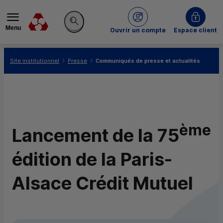
Menu
du Crédit Mutuel
Ouvrir un compte
Espace client
Rechercher sur le site
Vous êtes ici:
Site institutionnel
Presse
Communiqués de presse et actualités
ème
Lancement de la 75
édition de la Paris-
Alsace Crédit Mutuel