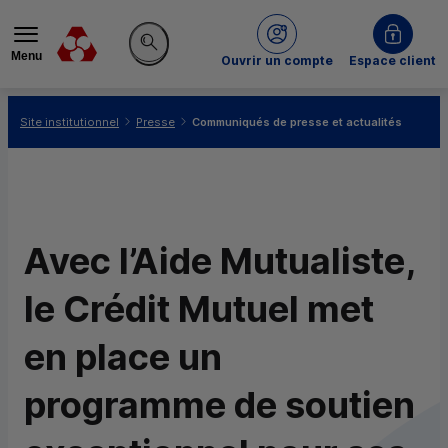
Menu
du Crédit Mutuel
Ouvrir un compte
Espace client
Rechercher sur le site
Vous êtes ici:
Site institutionnel
Presse
Communiqués de presse et actualités
Avec l’Aide Mutualiste,
le Crédit Mutuel met
en place un
programme de soutien