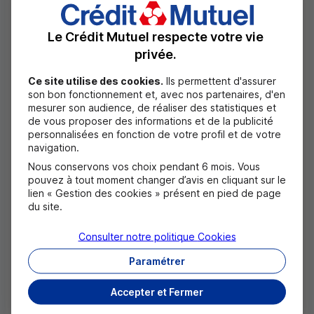
immédiates :
Versement d’une «
aide mutualiste
» de 150 €.
Le Crédit Mutuel respecte votre vie
privée.
Cette aide sera versée aux étudiants et apprentis
titulaires d’un prêt étudiant en période de
Ce site utilise des cookies.
Ils permettent d'assurer
franchise de remboursement, c’est-à-dire ayant
son bon fonctionnement et, avec nos partenaires, d'en
mesurer son audience, de réaliser des statistiques et
toujours le statut d’étudiants ;
de vous proposer des informations et de la publicité
personnalisées en fonction de votre profil et de votre
Prolongation de la période de franchise de six
navigation.
mois complémentaires, sans frais et à taux
Nous conservons vos choix pendant 6 mois. Vous
pouvez à tout moment changer d’avis en cliquant sur le
0 %
, pour tous ceux qui doivent commencer à
lien « Gestion des cookies » présent en pied de page
rembourser cet été leur prêt étudiant. Grâce à
du site.
cette mesure, ils pourront ainsi repousser leurs
Consulter notre politique
Cookies
premiers remboursements de six mois
Paramétrer
complémentaires.
Accepter et Fermer
Le versement de l’Aide Mutualiste aux étudiants et