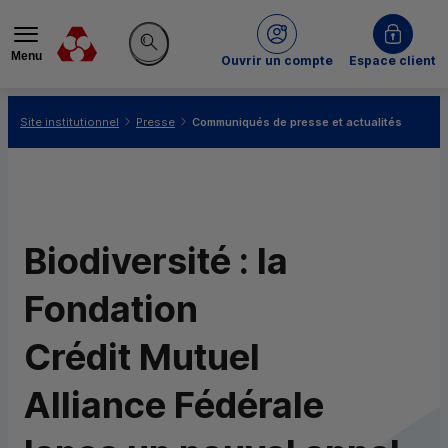
Menu
du Crédit Mutuel
Ouvrir un compte
Espace client
Rechercher sur le site
Vous êtes ici:
Site institutionnel
Presse
Communiqués de presse et actualités
Biodiversité : la
Fondation
Crédit Mutuel
Alliance Fédérale