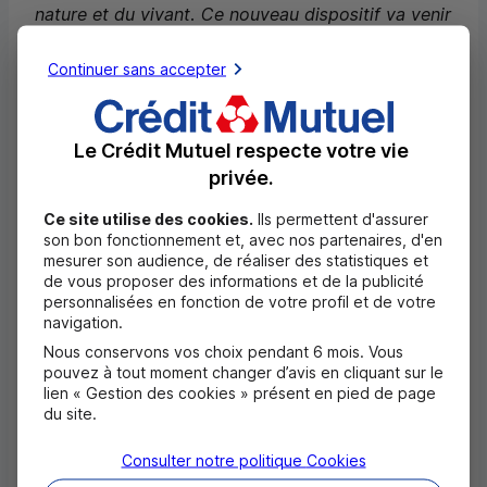
nature et du vivant. Ce nouveau dispositif va venir
compléter les actions déjà mises en oeuvre par la
Continuer sans accepter
fondation. La question de la préservation des
espèces, qu’il s’agisse de la faune ou de la flore,
Le Crédit Mutuel respecte votre vie
se joue souvent au niveau local et nous sommes
privée.
persuadés que cet appel à projets va nous
Ce site utilise des cookies.
Ils permettent d'assurer
permettre de recenser et de soutenir les
son bon fonctionnement et, avec nos partenaires, d'en
meilleures initiatives partout en France. »
ajoute
mesurer son audience, de réaliser des statistiques et
de vous proposer des informations et de la publicité
Christophe Salmon
, délégué général de la
personnalisées en fonction de votre profil et de votre
navigation.
Fondation Crédit Mutuel Alliance Fédérale.
Nous conservons vos choix pendant 6 mois. Vous
pouvez à tout moment changer d’avis en cliquant sur le
Les projets éligibles
lien « Gestion des cookies » présent en pied de page
du site.
Cet appel à projets est destiné à tous les
Consulter notre politique
Cookies
organismes à but non lucratif (associations,