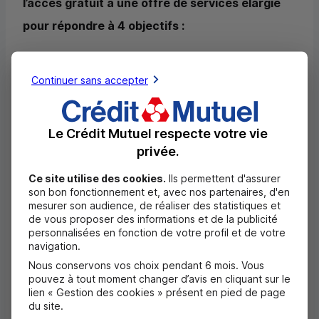
l’accès gratuit à une offre de services élargie
pour répondre à 4 objectifs :
Renforcer considérablement l’offre de
proximité pour les clients des quatre
Continuer sans accepter
enseignes
(jusqu’à 3 fois) tout en conservant
l’environnement et l’intégralité des services de
Le Crédit Mutuel respecte votre vie
leur banque : la possibilité de retirer ou déposer
privée.
des billets et de la monnaie, de déposer des
chèques, de consulter son solde ou d’éditer un
Ce site utilise des cookies.
Ils permettent d'assurer
son bon fonctionnement et, avec nos partenaires, d'en
RIB
, etc. ;
mesurer son audience, de réaliser des statistiques et
de vous proposer des informations et de la publicité
Pérenniser durablement le libre-service
personnalisées en fonction de votre profil et de votre
navigation.
bancaire auxquels les Français sont
Nous conservons vos choix pendant 6 mois. Vous
attachés
, dans les zones urbaines comme dans
pouvez à tout moment changer d’avis en cliquant sur le
les zones rurales ; témoignant de l’engagement
lien « Gestion des cookies » présent en pied de page
du site.
territorial et relationnel des quatre enseignes