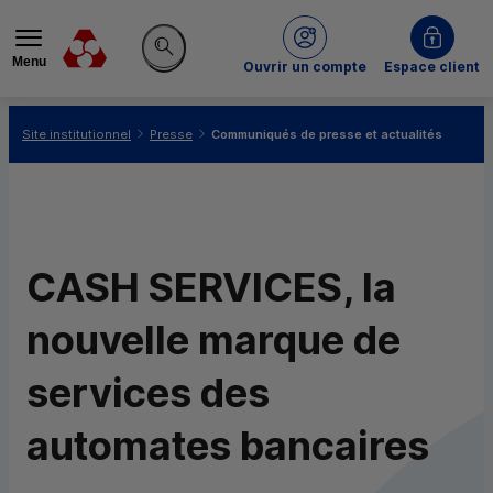
Menu
du Crédit Mutuel
Ouvrir un compte
Espace client
Rechercher sur le site
Vous êtes ici:
Site institutionnel
Presse
Communiqués de presse et actualités
CASH SERVICES, la
nouvelle marque de
services des
automates bancaires