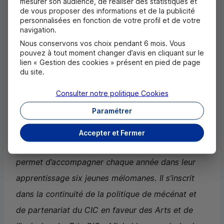
mesurer son audience, de réaliser des statistiques et
de vous proposer des informations et de la publicité
spectateurs sont venus écouter 950 artistes.
personnalisées en fonction de votre profil et de votre
navigation.
Ils ont déclaré :
Nous conservons vos choix pendant 6 mois. Vous
pouvez à tout moment changer d’avis en cliquant sur le
lien « Gestion des cookies » présent en pied de page
«
Engagé depuis plus de seize ans pour la
du site.
musique classique, le
CIC
favorise l’éclosion des
Consulter notre politique
Cookies
jeunes talents, notamment à travers son
Paramétrer
partenariat durable avec les Victoires de la
musique classique. Le Prix
CIC
- Michel Lucas, à
Accepter et Fermer
l’instar des concerts organisés aux Invalides,
permet d’accompagner chaque année dans leur
apprentissage six jeunes mélomanes. Il s’inscrit
dans la continuité de la politique de mécénat et
de partenariat du
CIC
en faveur des Arts et de