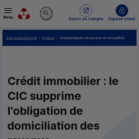
Menu
du Crédit Mutuel
Ouvrir un compte
Espace client
Rechercher sur le site
Vous êtes ici:
Site institutionnel
Presse
Communiqués de presse et actualités
Crédit immobilier : le
CIC supprime
l'obligation de
domiciliation des