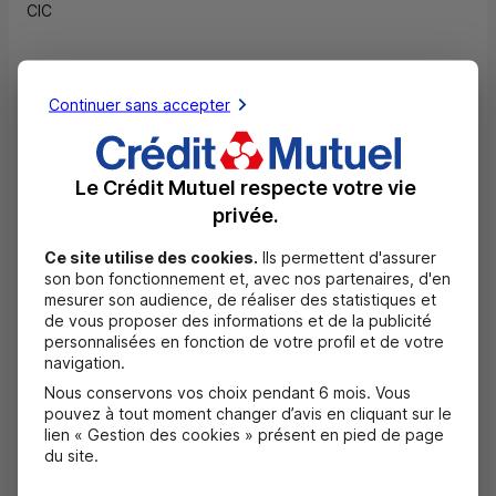
CIC
Continuer sans accepter
Convaincu que la fidélisation de ses clients
repose davantage sur la qualité de la relation, la
Le Crédit Mutuel respecte votre vie
proximité avec les clients et la pertinence des
privée.
offres que sur une obligation de domiciliation
Ce site utilise des cookies.
Ils permettent d'assurer
son bon fonctionnement et, avec nos partenaires, d'en
bancaire des revenus, le
CIC
a décidé de ne plus
mesurer son audience, de réaliser des statistiques et
en faire un élément différenciant en matière de
de vous proposer des informations et de la publicité
personnalisées en fonction de votre profil et de votre
taux de crédit.
navigation.
Nous conservons vos choix pendant 6 mois. Vous
pouvez à tout moment changer d’avis en cliquant sur le
«
Depuis plusieurs années, l’excellence de la
lien « Gestion des cookies » présent en pied de page
du site.
relation client est au cœur de notre stratégie. Elle
conditionne le choix du client et sa fidélisation,