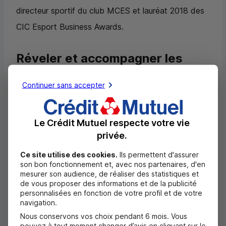
directeur sportif du club
MCES
et lauréat 2018 des
CIC
Esport Business Awards.
Réveler et accompagner les
entrepreneurs Esport de
Continuer sans accepter
demain
Pour continuer à aider les acteurs de ce secteur à
Le Crédit Mutuel respecte votre vie
faire passer leurs idées du virtuel à l’économie réelle,
privée.
e
le
CIC
lance la 2
saison des
CIC
Esport Business
Ce site utilise des cookies.
Ils permettent d'assurer
Awards. L’édition 2018 avait permis de révéler et
son bon fonctionnement et, avec nos partenaires, d'en
mesurer son audience, de réaliser des statistiques et
d’accompagner 3 projets entrepreneuriaux.
de vous proposer des informations et de la publicité
personnalisées en fonction de votre profil et de votre
navigation.
L’appel à candidatures est ouvert depuis le 10
Nous conservons vos choix pendant 6 mois. Vous
mai 2019 sur
https://cic-esport-business-
pouvez à tout moment changer d’avis en cliquant sur le