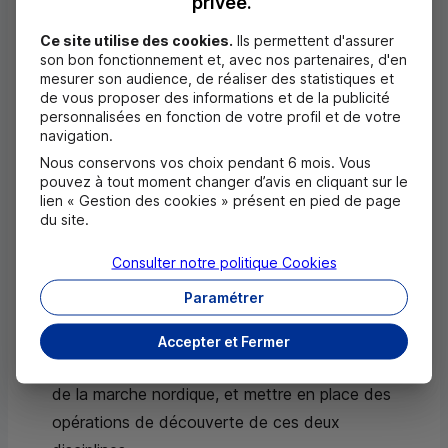
privée.
hebdomadaire voué à proposer la nouvelle
Ce site utilise des cookies.
Ils permettent d'assurer
discipline développée par la FFA : l'Athlé Fit. «
De
son bon fonctionnement et, avec nos partenaires, d'en
mesurer son audience, de réaliser des statistiques et
quoi apporter une nouvelle solution pour les
de vous proposer des informations et de la publicité
pratiquants de ces activités, particulièrement
personnalisées en fonction de votre profil et de votre
navigation.
affectés par la fermeture des salles de sport
».
Nous conservons vos choix pendant 6 mois. Vous
L’Avenir Sportif Club Saint-Martin (île de Saint-
pouvez à tout moment changer d’avis en cliquant sur le
lien « Gestion des cookies » présent en pied de page
Martin) entend, pour sa part, lutter contre
du site.
l’isolement de ses pratiquants en organisant
Consulter notre politique
Cookies
davantage de compétitions.
Paramétrer
L’AL Bouguenais (Loire-Atlantique) profitera,
notamment, de sa dotation pour former deux
Accepter et Fermer
athlètes bénévoles à l’encadrement du running et
de la marche nordique, et mettre en place des
opérations de découverte de ces deux