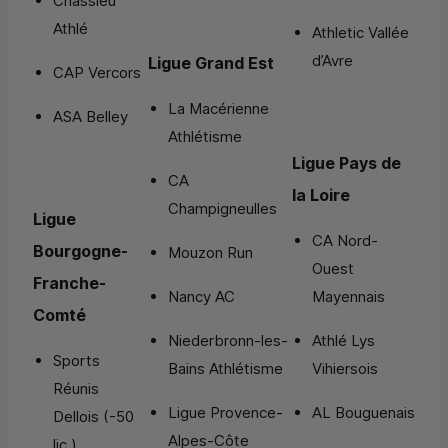
Chassieu
Athlé
Athletic Vallée
d’Avre
Ligue Grand Est
CAP Vercors
La Macérienne
ASA Belley
Athlétisme
Ligue Pays de
CA
la Loire
Champigneulles
Ligue
CA Nord-
Bourgogne-
Mouzon Run
Ouest
Franche-
Nancy AC
Mayennais
Comté
Niederbronn-les-
Athlé Lys
Sports
Bains Athlétisme
Vihiersois
Réunis
Ligue Provence-
AL Bouguenais
Dellois (-50
Alpes-Côte
lic.)