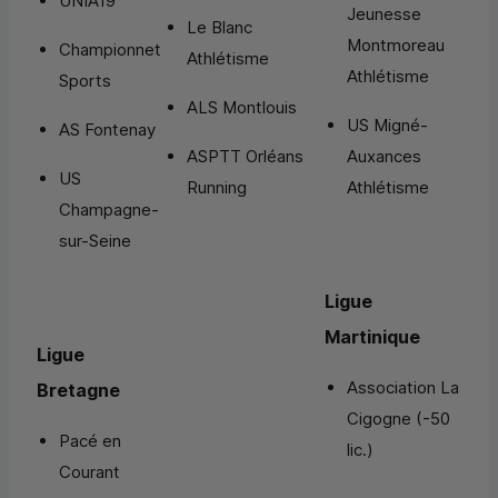
UNIA19
Jeunesse
Le Blanc
Montmoreau
Championnet
Athlétisme
Athlétisme
Sports
ALS Montlouis
US Migné-
AS Fontenay
ASPTT Orléans
Auxances
US
Running
Athlétisme
Champagne-
sur-Seine
Ligue
Martinique
Ligue
Association La
Bretagne
Cigogne (-50
Pacé en
lic.)
Courant