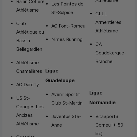
Athlétisme
Balan Côtière
Les Pointes de
Athlétisme
St-Sulpice
CLLL
Armentières
Club
AC Font-Romeu
Athlétisme
Athlétique du
Nîmes Running
Bassin
CA
Bellegardien
Coudekerque-
Branche
Athlétisme
Ligue
Chamalières
Guadeloupe
AC Dardilly
Ligue
Avenir Sportif
US St-
Normandie
Club St-Martin
Georges Les
Ancizes
Juventus Ste-
VitaSportS
Athlétisme
Anne
Corneuil (-50
lic.)