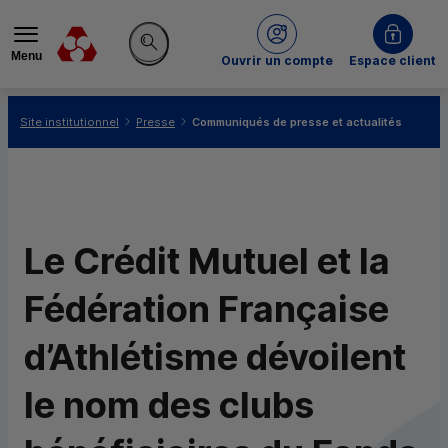
Menu
du Crédit Mutuel
Ouvrir un compte
Espace client
Rechercher sur le site
Vous êtes ici:
Site institutionnel
Presse
Communiqués de presse et actualités
Le Crédit Mutuel et la
Fédération Française
d’Athlétisme dévoilent
le nom des clubs