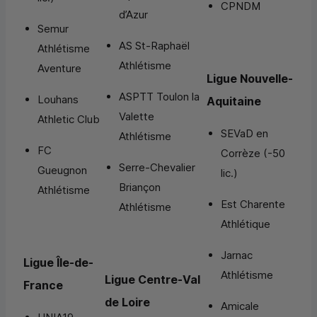
CPNDM
d’Azur
Semur
AS St-Raphaël
Athlétisme
Athlétisme
Aventure
Ligue Nouvelle-
ASPTT Toulon la
Louhans
Aquitaine
Valette
Athletic Club
SEVaD en
Athlétisme
FC
Corrèze (-50
Serre-Chevalier
Gueugnon
lic.)
Briançon
Athlétisme
Est Charente
Athlétisme
Athlétique
Jarnac
Ligue Île-de-
Athlétisme
Ligue Centre-Val
France
de Loire
Amicale