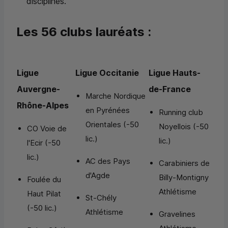
disciplines.
Les 56 clubs lauréats :
Ligue
Ligue Occitanie
Ligue Hauts-
Auvergne-
de-France
Marche Nordique
Rhône-Alpes
en Pyrénées
Running club
Orientales (-50
Noyellois (-50
CO Voie de
lic.)
lic.)
l'Ecir (-50
lic.)
AC des Pays
Carabiniers de
d'Agde
Billy-Montigny
Foulée du
Athlétisme
Haut Pilat
St-Chély
(-50 lic.)
Athlétisme
Gravelines