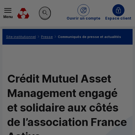
Menu
du Crédit Mutuel
Ouvrir un compte
Espace client
Rechercher sur le site
Vous êtes ici:
Site institutionnel
Presse
Communiqués de presse et actualités
Crédit Mutuel Asset
Management engagé
et solidaire aux côtés
de l’association France