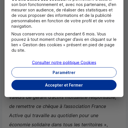
son bon fonctionnement et, avec nos partenaires, d'en
de 25 ans, le fonds de partage CM-
CIC
France
mesurer son audience, de réaliser des statistiques et
Emploi, dont une partie des revenus est reversée
de vous proposer des informations et de la publicité
personnalisées en fonction de votre profil et de votre
chaque année à France Active.
navigation.
Nous conservons vos choix pendant 6 mois. Vous
Le don de 19 609 euros remis correspond à 50 %
pouvez à tout moment changer d’avis en cliquant sur le
lien « Gestion des cookies » présent en pied de page
des revenus distribuables du fonds de partage CM-
du site.
CIC
France Emploi, don abondé par Crédit Mutuel
Consulter notre politique
Cookies
Asset Management d’un montant équivalent à la
Paramétrer
moitié de ses frais de gestion.
Accepter et Fermer
«
Nous sommes fiers, dans le respect de nos
valeurs de gérant d’actifs mutualiste responsable,
de remettre ce chèque à l’association France
Active qui travaille au quotidien pour une
économie solidaire dans tous les territoires
»,