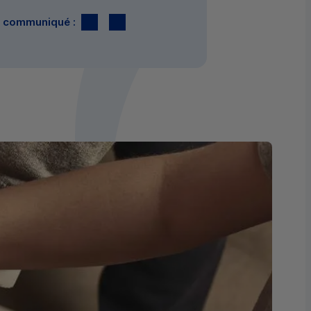
Twitter
par E-mail
le communiqué :