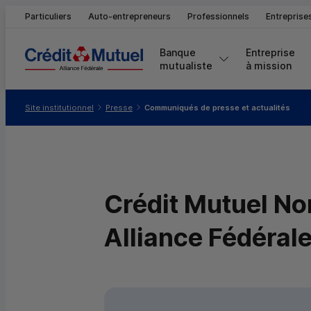
Particuliers
Auto-entrepreneurs
Professionnels
Entreprise
Banque 
Entreprise 
mutualiste
à mission
Vous êtes ici:
Site institutionnel
Presse
Communiqués de presse et actualités
Crédit Mutuel Nor
Alliance Fédéral