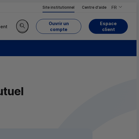
Site institutionnel
Centre d'aide
FR
,Version frança
,Changer de ve
Ouvrir un
Espace
ent
du Crédit Mutuel
compte
client
Rechercher sur le site
utuel