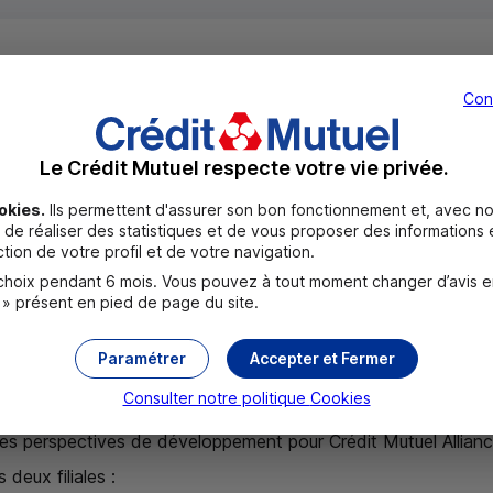
Con
ion Crédit Mutuel Nord Europe a rejoint Crédit Mutuel Al
t Mutuel Alliance Fédérale est désormais l’alliance de 14
Le Crédit Mutuel respecte votre vie privée.
Alliance Fédérale concrétisent ainsi leur rapprochement
okies.
Ils permettent d'assurer son bon fonctionnement et, avec no
sociétaires.
de réaliser des statistiques et de vous proposer des informations e
tion de votre profil et de votre navigation.
oix pendant 6 mois. Vous pouvez à tout moment changer d’avis en c
ration Crédit Mutuel Nord Europe dispose d’un solide maillage
 » présent en pied de page du site.
ce (Aisne, Ardennes, Marne, Nord, Oise, Pas-de-Calais, Somme
ents et sociétaires sur cinq marchés : le particulier, le profession
Paramétrer
Accepter et Fermer
Consulter notre politique
Cookies
es perspectives de développement pour Crédit Mutuel Allianc
deux filiales :