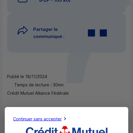
(
PDF
- 100 ko)
Partager le
Twitter
par E-mail
communiqué :
Publié le 18/11/2024
Temps de lecture : 30mn
Crédit Mutuel Alliance Fédérale
Continuer sans accepter