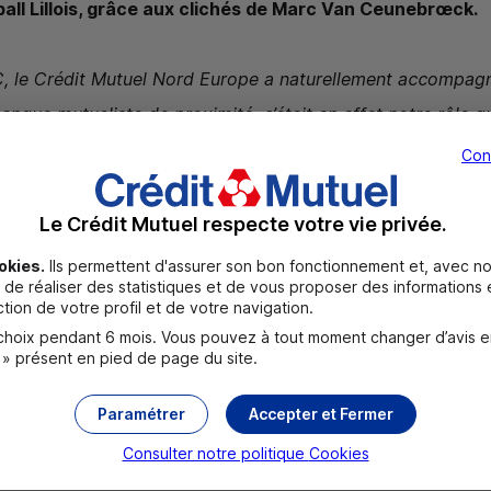
ball Lillois, grâce aux clichés de Marc Van Ceunebrœck.
C
, le Crédit Mutuel Nord Europe a naturellement accompagn
anque mutualiste de proximité, c’était en effet notre rôle q
ritoires et en faveur du sport pour toutes et tous. 10 ans p
Con
 exposition dédiée à la (déjà !) riche histoire de cette sect
éminin sur notre territoire
».
Le Crédit Mutuel respecte votre vie privée.
okies.
Ils permettent d'assurer son bon fonctionnement et, avec no
ral du Crédit Mutuel Nord Europe
de réaliser des statistiques et de vous proposer des informations e
tion de votre profil et de votre navigation.
scort Kids
» en avril
oix pendant 6 mois. Vous pouvez à tout moment changer d’avis en c
 » présent en pied de page du site.
rement accessible
du
mardi 10 mars au samedi 25 avril 2
Paramétrer
Accepter et Fermer
ope de Ronchin :
Consulter notre politique
Cookies
 de 8h45 à 12h30.