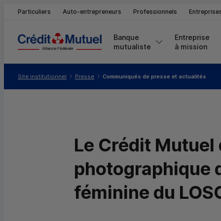
Particuliers
Auto-entrepreneurs
Professionnels
Entreprise
Banque 
Entreprise 
mutualiste
à mission
Vous êtes ici:
Site institutionnel
Presse
Communiqués de presse et actualités
Le Crédit Mutuel
photographique d
féminine du
LOS