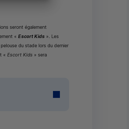
tions seront également
utement «
Escort Kids
». Les
 pelouse du stade lors du dernier
nt «
Escort Kids
» sera