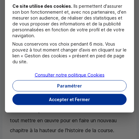
ne seront pas en reste tant on sait ces classes
Ce site utilise des cookies.
Ils permettent d'assurer
sportivement très relevées.
son bon fonctionnement et, avec nos partenaires, d'en
mesurer son audience, de réaliser des statistiques et
Si
OC
Sport Pen Duick et l’ensemble des marins qui
de vous proposer des informations et de la publicité
personnalisées en fonction de votre profil et de votre
ont
The Transat
CIC
en ligne de mire ne peuvent
navigation.
que se réjouir de cette annonce d’un départ de
Nous conservons vos choix pendant 6 mois. Vous
pouvez à tout moment changer d’avis en cliquant sur le
Lorient en 2024 et de l’implication forte des acteurs
lien « Gestion des cookies » présent en pied de page
locaux, rien n’aurait été possible sans les grands
du site.
partenaires de l’épreuve. Dès 2020, le
CIC
et la
Consulter notre politique
Cookies
Région Bretagne avaient en effet assuré les
Paramétrer
organisateurs de leur soutien dans la continuité. Une
Accepter et Fermer
fidélité et un engagement qui permettent aujourd’hui
d’aborder la prochaine édition avec confiance et de
tout mettre en œuvre pour en faire un nouveau
chapitre à la hauteur de l’histoire de la course.