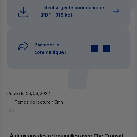
Télécharger le communiqué
(
PDF
- 318 ko)
Partager le
Twitter
par E-mail
communiqué :
Publié le 29/06/2022
Temps de lecture : 5mn
CIC
À deux ans des retrouvailles avec
The Transat