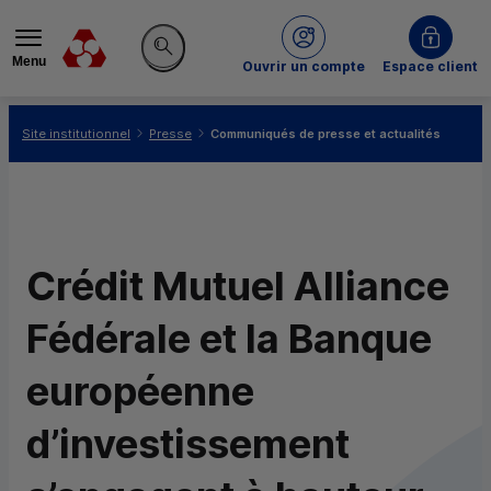
Menu
du Crédit Mutuel
Ouvrir un compte
Espace client
Rechercher sur le site
Vous êtes ici:
Site institutionnel
Presse
Communiqués de presse et actualités
Crédit Mutuel Alliance
Fédérale et la Banque
européenne
d’investissement