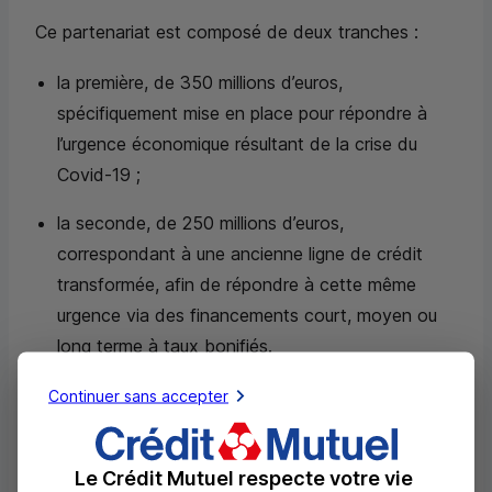
Ce partenariat est composé de deux tranches :
la première, de 350 millions d’euros,
spécifiquement mise en place pour répondre à
l’urgence économique résultant de la crise du
Covid-19 ;
la seconde, de 250 millions d’euros,
correspondant à une ancienne ligne de crédit
transformée, afin de répondre à cette même
urgence via des financements court, moyen ou
long terme à taux bonifiés.
Continuer sans accepter
Au total, ces 600 millions d’euros permettront à
Crédit Mutuel Alliance Fédérale de prêter plus de 1,2
milliard d’euros aux PME et ETI fragilisées par la
Le Crédit Mutuel respecte votre vie