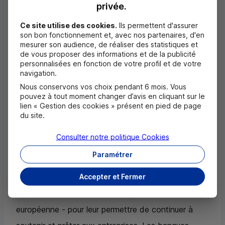
privée.
crise sanitaire à travers les réseaux Crédit Mutuel et
CIC
ainsi que de la Banque Européenne du
Ce site utilise des cookies.
Ils permettent d'assurer
son bon fonctionnement et, avec nos partenaires, d'en
Crédit Mutuel (
BECM
).
mesurer son audience, de réaliser des statistiques et
de vous proposer des informations et de la publicité
personnalisées en fonction de votre profil et de votre
Cette opération s’inscrit dans le cadre du
navigation.
programme EU PL RESPONSE TO COVID19 CRISIS
Nous conservons vos choix pendant 6 mois. Vous
pouvez à tout moment changer d’avis en cliquant sur le
FOR SME&MIDCAPS annoncé en avril 2020 dans le
lien « Gestion des cookies » présent en pied de page
prolongement d’un premier plan de soutien
du site.
d’urgence aux PME et ETI européennes. Ce
Consulter notre politique
Cookies
programme consiste pour la BEI à financer les
Paramétrer
banques commerciales sous des conditions
Accepter et Fermer
particulièrement favorables - grâce à la notation
«
AAA
» dont bénéficie la banque de l’Union
européenne - pour leur permettre de continuer à