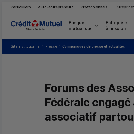
Particuliers
Auto-entrepreneurs
Professionnels
Entreprise
Banque 
Entreprise 
mutualiste
à mission
Vous êtes ici:
Site institutionnel
Presse
Communiqués de presse et actualités
Forums des Assoc
Fédérale engagé 
associatif partout