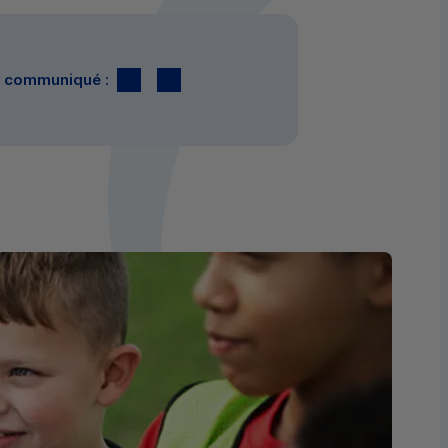
Twitter
par E-mail
le communiqué :