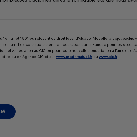
u 1er juillet 1901 ou relevant du droit local d'Alsace-Moselle, à objet exclusi
és maximum. Les cotisations sont remboursées par la Banque pour les détent
sionnel Association au
CIC
ou pour toute nouvelle souscription à l’un d’eux. A
e offre ou en Agence
CIC et sur
www.creditmutuel.fr
ou
www.cic.fr
.
ué