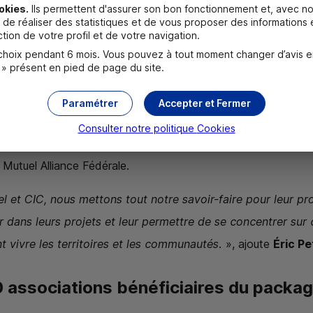
 disposition, notamment son Dividende sociétal, pour leur
okies.
Ils permettent d'assurer son bon fonctionnement et, avec no
de réaliser des statistiques et de vous proposer des informations e
tion de votre profil et de votre navigation.
oix pendant 6 mois. Vous pouvez à tout moment changer d’avis en c
 » présent en pied de page du site.
arité, l’action des associations est indispensable pour l'ani
e ou de l’environnement. Première banque à disposer de la q
Paramétrer
Accepter et Fermer
e démontre chaque jour son soutien auprès de celles et ce
Consulter notre politique
Cookies
ée par le Dividende sociétal, notre dispositif exclusif de pa
 Mutuel Alliance Fédérale.
el et
CIC
, nous mettons tout notre savoir-faire pour leur p
ans leurs projets et leur permettre de se concentrer sur ce 
nt vivre les territoires et les communautés.
», ajoute
Éric Pe
 associations bénéficiaires du packag