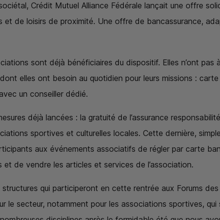
sociétal, Crédit Mutuel Alliance Fédérale lançait une offre sol
ves et de loisirs de proximité. Une offre de bancassurance, ad
ations sont déjà bénéficiaires du dispositif. Elles n’ont pas à
dont elles ont besoin au quotidien pour leurs missions : cart
vec un conseiller dédié.
res déjà lancées : la gratuité de l’assurance responsabilité
ations sportives et culturelles locales. Cette dernière, simple
ticipants aux événements associatifs de régler par carte ban
ns et de vendre les articles et services de l’association.
s structures qui participeront en cette rentrée aux Forums des
our le secteur, notamment pour les associations sportives, qu
nombreuses disciplines après le formidable été que nous av