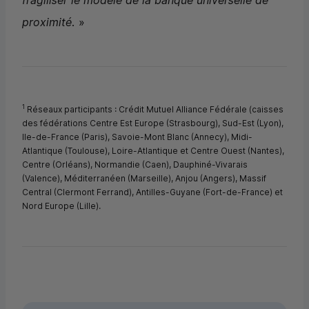
fragiliser le modèle de la banque universelle de
proximité.
»
1
Réseaux participants : Crédit Mutuel Alliance Fédérale (caisses
des fédérations Centre Est Europe (Strasbourg), Sud-Est (Lyon),
Ile-de-France (Paris), Savoie-Mont Blanc (Annecy), Midi-
Atlantique (Toulouse), Loire-Atlantique et Centre Ouest (Nantes),
Centre (Orléans), Normandie (Caen), Dauphiné-Vivarais
(Valence), Méditerranéen (Marseille), Anjou (Angers), Massif
Central (Clermont Ferrand), Antilles-Guyane (Fort-de-France) et
Nord Europe (Lille).