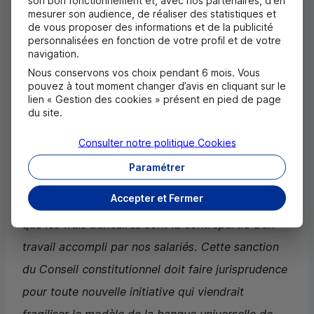
solidarité, l’inclusion ou la promotion de
mesurer son audience, de réaliser des statistiques et
pratiques contribuant à la construction d’un
de vous proposer des informations et de la publicité
personnalisées en fonction de votre profil et de votre
monde plus juste et plus durable. Cela doit
navigation.
pouvoir être fait de manière volontaire et non
Nous conservons vos choix pendant 6 mois. Vous
pouvez à tout moment changer d’avis en cliquant sur le
contraignante.
lien « Gestion des cookies » présent en pied de page
du site.
Pour
Claude Kœstner
, directeur général de
Consulter notre politique
Cookies
Crédit Mutuel Alliance Fédérale : «
Cette censure ne
Paramétrer
change rien à nos engagements que nous
Accepter et Fermer
maintenons par conviction. Mais elle doit rappeler
que les frais bancaires sont la contrepartie d’un
travail accompli par nos salariés. Cette sanction
du Conseil constitutionnel doit faire jurisprudence
pour toute nouvelle initiative qui viendrait