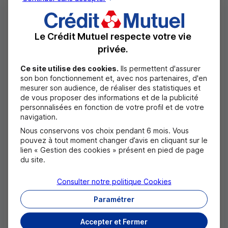
Le Crédit Mutuel respecte votre vie
privée.
2 - Le Centre Hospitalier de
Ce site utilise des cookies.
Ils permettent d'assurer
Béthune (62) – Parcours forme
son bon fonctionnement et, avec nos partenaires, d'en
et bien-être / 30 000 €
mesurer son audience, de réaliser des statistiques et
de vous proposer des informations et de la publicité
personnalisées en fonction de votre profil et de votre
Cet hôpital de proximité crée un parcours de santé
navigation.
multidimensionnel destiné aux patients, aux familles
Nous conservons vos choix pendant 6 mois. Vous
pouvez à tout moment changer d’avis en cliquant sur le
et aux soignants, dans une démarche qui encourage
lien « Gestion des cookies » présent en pied de page
du site.
la pratique d’activités et qui participe à l’amélioration
de la santé physique et mentale des personnes
Consulter notre politique
Cookies
accueillies ou travaillant à l’hôpital. Il comprendra
Paramétrer
des modules extérieurs et intérieurs ainsi qu’un
Accepter et Fermer