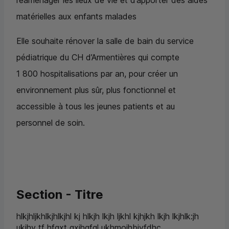
réaménager les lieux de vie et d’apporter des aides
matérielles aux enfants malades
Elle souhaite rénover la salle de bain du service
pédiatrique du CH d’Armentières qui compte
1 800 hospitalisations par an, pour créer un
environnement plus sûr, plus fonctionnel et
accessible à tous les jeunes patients et au
personnel de soin.
Section - Titre
hlkjhljkhlkjhlkjhl kj hlkjh lkjh ljkhl kjhjkh lkjh lkjhlk:jh
ukjhy tf hfgxt gxjhgfgl ukhmoihbiyfdhc