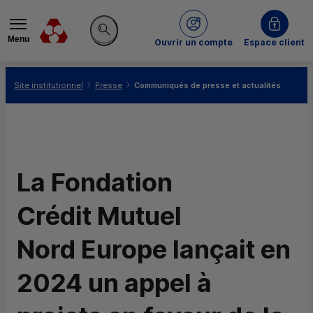
Menu
du Crédit Mutuel
Ouvrir un compte
Espace client
Rechercher sur le site
Vous êtes ici:
Site institutionnel
Presse
Communiqués de presse et actualités
La Fondation
Crédit Mutuel
Nord Europe lançait en
2024 un appel à