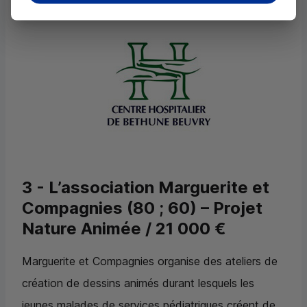
module mobile pour les enfants en pédiatrie.
3 - L’association Marguerite et
Compagnies (80 ; 60) – Projet
Nature Animée / 21 000 €
Marguerite et Compagnies organise des ateliers de
création de dessins animés durant lesquels les
jeunes malades de services pédiatriques créent de