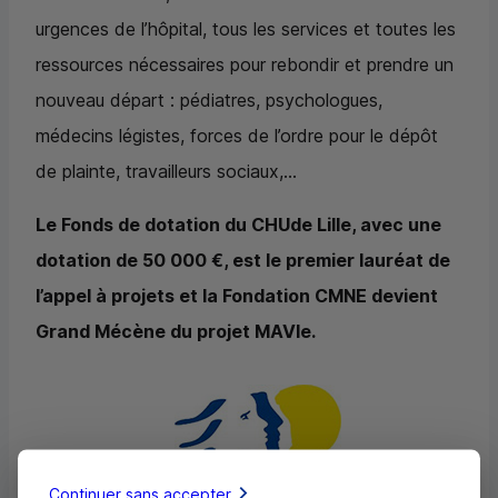
urgences de l’hôpital, tous les services et toutes les
ressources nécessaires pour rebondir et prendre un
nouveau départ : pédiatres, psychologues,
médecins légistes, forces de l’ordre pour le dépôt
de plainte, travailleurs sociaux,...
Le Fonds de dotation du
CHU
de Lille, avec une
dotation de 50 000 €, est le premier lauréat de
l’appel à projets et la Fondation
CMNE
devient
Grand Mécène du projet MAVIe.
Continuer sans accepter