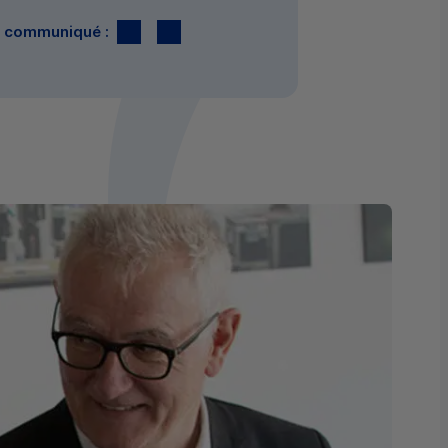
Twitter
par E-mail
le communiqué :