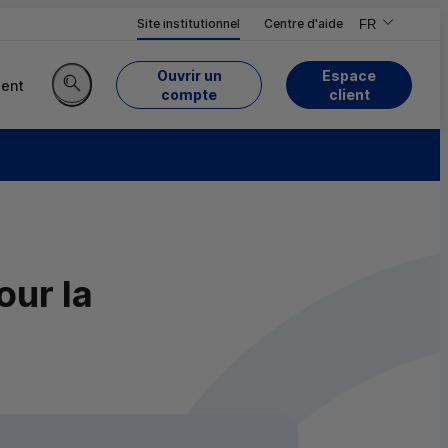
Site institutionnel
Centre d'aide
FR
,Version frança
,Changer de ve
Ouvrir un
Espace
ent
du Crédit Mutuel
compte
client
Rechercher sur le site
our la