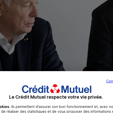
Con
Le Crédit Mutuel respecte votre vie privée.
de l’Esclavage et le
CIC
ont signé ce dimanche 5 février 
okies.
Ils permettent d'assurer son bon fonctionnement et, avec no
de réaliser des statistiques et de vous proposer des informations e