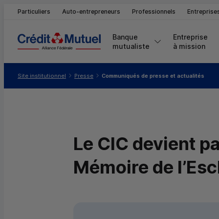
Particuliers
Auto-entrepreneurs
Professionnels
Entreprise
Banque 
Entreprise 
mutualiste
à mission
Vous êtes ici:
Site institutionnel
Presse
Communiqués de presse et actualités
Le CIC devient pa
Mémoire de l’Esc