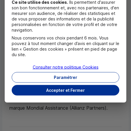
objectifs stratégiques. La mutualisation des risques
Ce site utilise des cookies.
Ils permettent d'assurer
son bon fonctionnement et, avec nos partenaires, d'en
combinée à ces perspectives de croissance lui
mesurer son audience, de réaliser des statistiques et
permettra de renforcer l’assurabilité (y compris en
de vous proposer des informations et de la publicité
personnalisées en fonction de votre profil et de votre
cas de sinistralité forte) et d’accélérer le rythme
navigation.
d’investissement dans des solutions toujours plus
Nous conservons vos choix pendant 6 mois. Vous
pouvez à tout moment changer d’avis en cliquant sur le
innovantes et performantes, au service de ses
lien « Gestion des cookies » présent en pied de page
du site.
clients et de ses réseaux de distribution.
Consulter notre politique
Cookies
Ce partenariat viendra ainsi élargir et renforcer la
Paramétrer
coopération entre les Assurances du Crédit Mutuel
et Allianz, partenaires depuis plus de 30 ans,
Accepter et Fermer
notamment sur le métier de l’assistance sous la
marque Mondial Assistance (Allianz Partners).