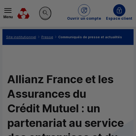
Menu
du Crédit Mutuel
Ouvrir un compte
Espace client
Rechercher sur le site
Vous êtes ici:
Site institutionnel
Presse
Communiqués de presse et actualités
Allianz France et les
Assurances du
Crédit Mutuel : un
partenariat au service