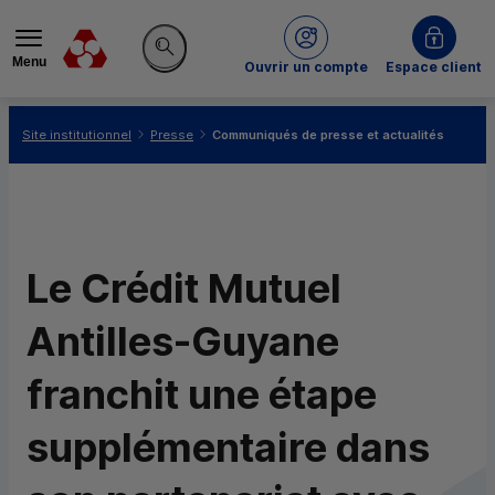
Menu
du Crédit Mutuel
Ouvrir un compte
Espace client
Rechercher sur le site
Vous êtes ici:
Site institutionnel
Presse
Communiqués de presse et actualités
Le Crédit Mutuel
Antilles-Guyane
franchit une étape
supplémentaire dans