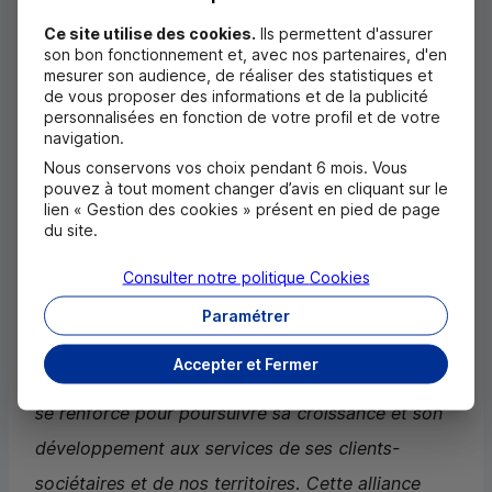
La démarche d’adhésion sera soumise aux
Ce site utilise des cookies.
Ils permettent d'assurer
prochaines assemblées générales des sociétaires
son bon fonctionnement et, avec nos partenaires, d'en
mesurer son audience, de réaliser des statistiques et
du Crédit Mutuel Antilles-Guyane. Elle devra
de vous proposer des informations et de la publicité
également recueillir l’approbation de la
personnalisées en fonction de votre profil et de votre
navigation.
Confédération Nationale du Crédit Mutuel. Elle
Nous conservons vos choix pendant 6 mois. Vous
s’inscrit dans la continuité d’un partenariat fondé sur
pouvez à tout moment changer d’avis en cliquant sur le
lien « Gestion des cookies » présent en pied de page
l’initiative locale et la prise de décision au plus près
du site.
des territoires s’appuyant sur des outils communs au
Consulter notre politique
Cookies
service de la performance de tous.
Paramétrer
«
Avec la convergence vers Crédit Mutuel
Accepter et Fermer
Alliance Fédérale, le Crédit Mutuel Antilles-Guyane
se renforce pour poursuivre sa croissance et son
développement aux services de ses clients-
sociétaires et de nos territoires. Cette alliance