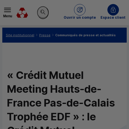
Menu
du Crédit Mutuel
Ouvrir un compte
Espace client
Rechercher sur le site
Vous êtes ici:
Site institutionnel
Presse
Communiqués de presse et actualités
« Crédit Mutuel
Meeting Hauts-de-
France Pas-de-Calais
Trophée
EDF
» : le