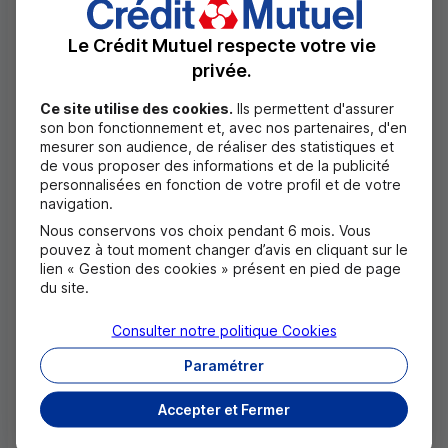
classé
premier meeting indoor au monde
en
Le Crédit Mutuel respecte votre vie
ème
2024, pour la 6
année consécutive.
privée.
Ce site utilise des cookies.
Ils permettent d'assurer
7 athlètes locaux soutenus
son bon fonctionnement et, avec nos partenaires, d'en
mesurer son audience, de réaliser des statistiques et
de vous proposer des informations et de la publicité
Le soutien du Crédit Mutuel Nord Europe envers la
personnalisées en fonction de votre profil et de votre
pratique de l’athlétisme se traduit également par le
navigation.
Nous conservons vos choix pendant 6 mois. Vous
soutien à des
sportifs locaux prometteurs
. En
pouvez à tout moment changer d’avis en cliquant sur le
partenariat avec la Fondation du sport français, la
lien « Gestion des cookies » présent en pied de page
du site.
banque mutualiste accompagne ainsi 6 athlètes à
travers des Pactes de performance :
Aude Clavier
Consulter notre politique
Cookies
(Amiens – demi-fond),
Alix Dehaynin
(Lille –
Paramétrer
perche),
Chloé Galet
(Fourmies – sprint),
Thomas
Accepter et Fermer
Gogois
(Amiens – triple saut),
Thomas Jordier