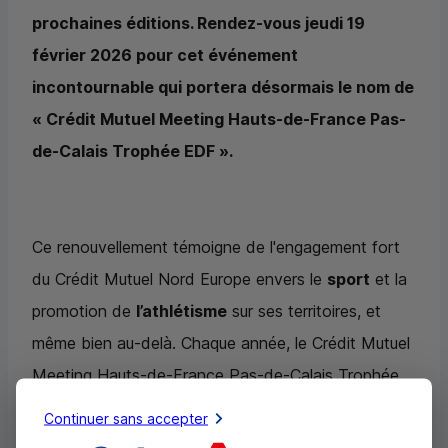
prochaines éditions. Rendez-vous jeudi 19
février 2026 pour cet événement
incontournable qui portera désormais le nom de
« Crédit Mutuel Meeting Hauts-de-France Pas-
de-Calais Trophée
EDF
».
Ce renouvellement témoigne de l'engagement fort
du Crédit Mutuel Nord Europe envers le
sport
et la
promotion de
l’athlétisme
sur ses territoires, et
même bien au-delà. Chaque année, le Crédit Mutuel
Meeting Hauts-de-France Pas-de-Calais Trophée
EDF
attire en effet les meilleurs athlètes
Continuer sans accepter
internationaux, ce qui a permis à l’événement d’être