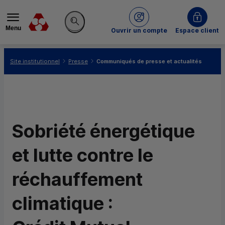
Menu
du Crédit Mutuel
Ouvrir un compte
Espace client
Rechercher sur le site
Vous êtes ici:
Site institutionnel
Presse
Communiqués de presse et actualités
Sobriété énergétique
et lutte contre le
réchauffement
climatique :