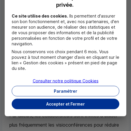
consécutive
privée.
permettra d’encourager les salariés à adopter ces
Ce site utilise des cookies.
Ils permettent d'assurer
son bon fonctionnement et, avec nos partenaires, d'en
modes de transports, à travers une subvention
mesurer son audience, de réaliser des statistiques et
de vous proposer des informations et de la publicité
1
allant jusqu’à 400 euros
. Ces efforts seront
personnalisées en fonction de votre profil et de votre
navigation.
amplifiés dans les prochains mois.
Nous conservons vos choix pendant 6 mois. Vous
pouvez à tout moment changer d’avis en cliquant sur le
Déjà récompensée au Grand Prix de l'Écomobilité
lien « Gestion des cookies » présent en pied de page
2
du site.
2022 par la SNCF
, la politique voyage groupe est
adaptée pour continuer à éliminer l’utilisation des
Consulter notre politique
Cookies
solutions aériennes au bénéfice du train pour les
Paramétrer
déplacements nationaux et les réduire
Accepter et Fermer
drastiquement pour les déplacements européens.
Par ailleurs, les collaborateurs sont invités à utiliser
plus fréquemment les visioconférences pour réduire