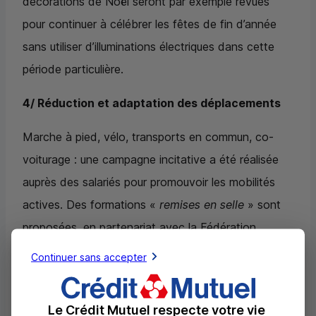
décorations de Noël seront par exemple revues
pour continuer à célébrer les fêtes de fin d’année
sans utiliser d’illuminations électriques dans cette
période particulière.
4/ Réduction et adaptation des déplacements
Marche à pied, vélo, transports en commun, co-
voiturage : une campagne incitative a été réalisée
auprès des salariés pour promouvoir les mobilités
actives. Des formations «
remises en selle
» sont
proposées, en partenariat avec la Fédération
Française de Cyclisme, pour que nous roulions
Continuer sans accepter
toutes et tous à vélo. La mise en place du forfait
mobilités durables pour la deuxième année
Le Crédit Mutuel respecte votre vie