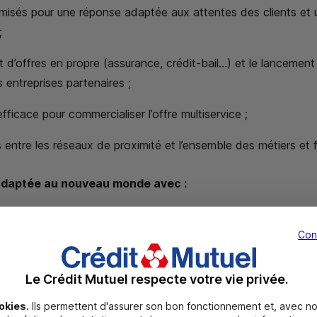
misés pour une réponse adaptée aux attentes des clients et u
;
 d’offres en propre (assurance, crédit-bail…) et le lancement
 entreprises partenaires ;
fficace pour commercialiser l’offre multiservice ;
 entre les réseaux de proximité et l’ensemble des métiers et
adaptée au nouveau monde avec :
 soutenir et protéger les sociétaires et clients fragilisés pa
Con
territoires ;
iétaux et environnementaux forts, accentués dans le cadre d
Le Crédit Mutuel respecte votre vie privée.
utualiste
» ;
okies.
Ils permettent d'assurer son bon fonctionnement et, avec no