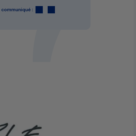
Twitter
par E-mail
le communiqué :