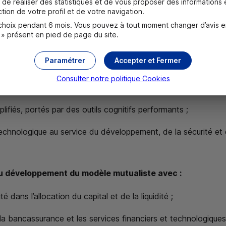
 et salariés pour accompagner l’évolution des métiers, dans u
de réaliser des statistiques et de vous proposer des informations e
tion de votre profil et de votre navigation.
oix pendant 6 mois. Vous pouvez à tout moment changer d’avis en c
 » présent en pied de page du site.
pour une efficacité collective accrue.
Paramétrer
Accepter et Fermer
innovante avec :
Consulter notre politique
Cookies
on client dans la gestion des projets informatiques ;
lifiés, portés par des outils cognitifs performants ;
echnologique au service du développement, de la sécurité et
 du développement du modèle mutualiste avec :
é dans l’allocation du capital et de la liquidité ;
la bancassurance et les services financiers et technologiqu