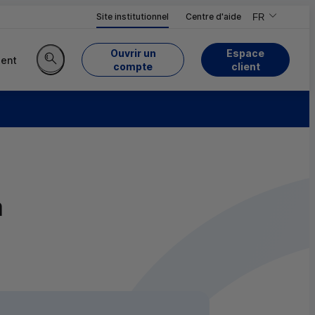
Site institutionnel
Centre d'aide
FR
,Version frança
,Changer de ve
Ouvrir un
Espace
ent
du Crédit Mutuel
compte
client
Rechercher sur le site
a