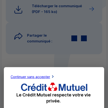
Télécharger le communiqué
(
PDF
- 165 ko)
Partager le
Twitter
par E-mail
communiqué :
Publié le 18/10/2019
Continuer sans accepter
Temps de lecture : 2mn
CIC
Le Crédit Mutuel respecte votre vie
privée.
Autour d’un plateau exceptionnel, The Transat,